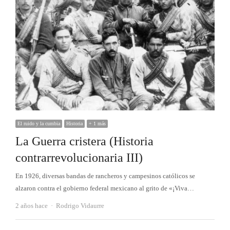
El ruido y la cumbia
Historia
+ 1 más
La Guerra cristera (Historia
contrarrevolucionaria III)
En 1926, diversas bandas de rancheros y campesinos católicos se
alzaron contra el gobierno federal mexicano al grito de «¡Viva…
Autor
2 años hace
Rodrigo Vidaurre