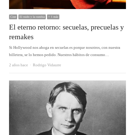
Cine
El ruido y la cumbia
+ 1 más
El eterno retorno: secuelas, precuelas y
remakes
Si Hollywood nos ahoga en secuelas es porque nosotros, con nuestra
billetera, se lo hemos pedido. Nuestros hábitos de consumo…
Autor
2 años hace
Rodrigo Vidaurre