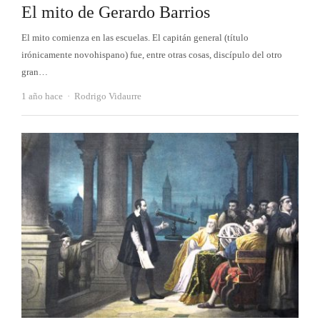
El mito de Gerardo Barrios
El mito comienza en las escuelas. El capitán general (título
irónicamente novohispano) fue, entre otras cosas, discípulo del otro
gran…
Autor
1 año hace
Rodrigo Vidaurre