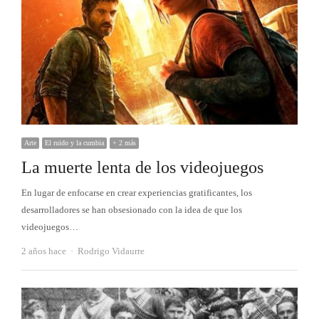
Arte
El ruido y la cumbia
+ 2 más
La muerte lenta de los videojuegos
En lugar de enfocarse en crear experiencias gratificantes, los
desarrolladores se han obsesionado con la idea de que los
videojuegos…
Autor
2 años hace
Rodrigo Vidaurre