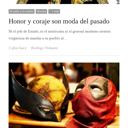
El ruido y la cumbia
Historia
+ 1 más
Honor y coraje son moda del pasado
Ni el jefe de Estado, ni el aristócrata ni el general moderno sienten
vergüenza de mandar a su pueblo al…
Autor
2 años hace
Rodrigo Vidaurre