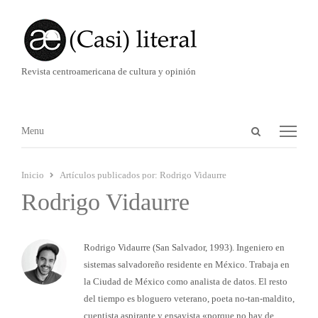
Revista centroamericana de cultura y opinión
Abrir
Menú
Menu
panel
de
Inicio
Artículos publicados por:
Rodrigo Vidaurre
búsqueda
Rodrigo Vidaurre
Rodrigo Vidaurre (San Salvador, 1993). Ingeniero en
sistemas salvadoreño residente en México. Trabaja en
la Ciudad de México como analista de datos. El resto
del tiempo es bloguero veterano, poeta no-tan-maldito,
cuentista aspirante y ensayista «porque no hay de