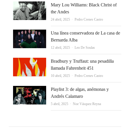
Mary Lou Williams: Black Christ of
the Andes
Autor
24 abril, 2025
Pedro Crenes Castro
Una línea conservadora de La casa de
Bernarda Alba
Autor
12 abril, 2025
Leo De Soulas
Bradbury y Truffaut: una pesadilla
llamada Fahrenheit 451
Autor
10 abril, 2025
Pedro Crenes Castro
Playlist 3: de algas, anémonas y
Andrés Calamaro
Autor
5 abril, 2025
Noe Vásquez Reyna