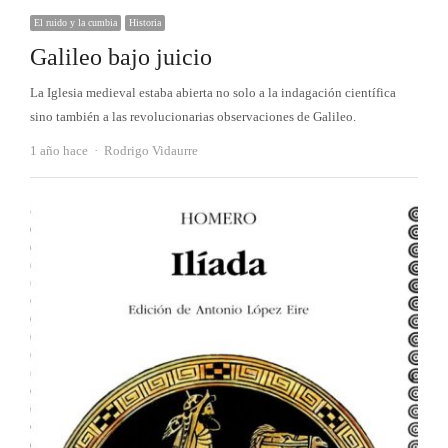
El ruido y la cumbia
Historia
Galileo bajo juicio
La Iglesia medieval estaba abierta no solo a la indagación científica
sino también a las revolucionarias observaciones de Galileo.
Autor
1 año hace
Rodrigo Vidaurre