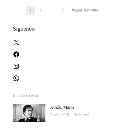
Paginación
1
2
…
5
Página siguiente
Página
Página
Página
de
Síguenos:
entradas
X
Facebook
Instagram
WhatsApp
Lo más reciente
Adiós, Mario
Autor
28 abril, 2025
Darío Jovel