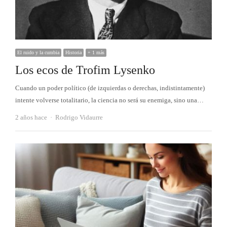
El ruido y la cumbia
Historia
+ 1 más
Los ecos de Trofim Lysenko
Cuando un poder político (de izquierdas o derechas, indistintamente)
intente volverse totalitario, la ciencia no será su enemiga, sino una…
Autor
2 años hace
Rodrigo Vidaurre