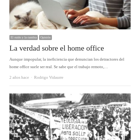
El ruido y la cumbia
Opinión
La verdad sobre el home office
Aunque impopular, la ineficiencia que denuncian los detractores del
home office suele ser real. Se sabe que el trabajo remoto,…
Autor
2 años hace
Rodrigo Vidaurre