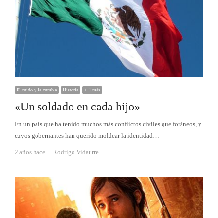
El ruido y la cumbia
Historia
+ 1 más
«Un soldado en cada hijo»
En un país que ha tenido muchos más conflictos civiles que foráneos, y
cuyos gobernantes han querido moldear la identidad…
Autor
2 años hace
Rodrigo Vidaurre