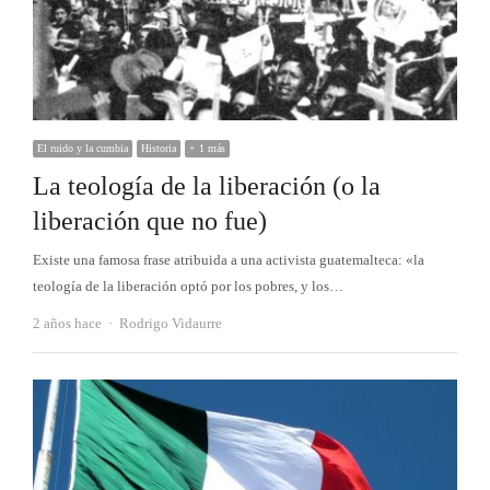
El ruido y la cumbia
Historia
+ 1 más
La teología de la liberación (o la
liberación que no fue)
Existe una famosa frase atribuida a una activista guatemalteca: «la
teología de la liberación optó por los pobres, y los…
Autor
2 años hace
Rodrigo Vidaurre