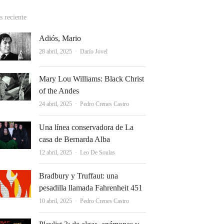
 reciente
Adiós, Mario
Autor
28 abril, 2025
Darío Jovel
Mary Lou Williams: Black Christ
of the Andes
Autor
24 abril, 2025
Pedro Crenes Castro
Una línea conservadora de La
casa de Bernarda Alba
Autor
12 abril, 2025
Leo De Soulas
Bradbury y Truffaut: una
pesadilla llamada Fahrenheit 451
Autor
10 abril, 2025
Pedro Crenes Castro