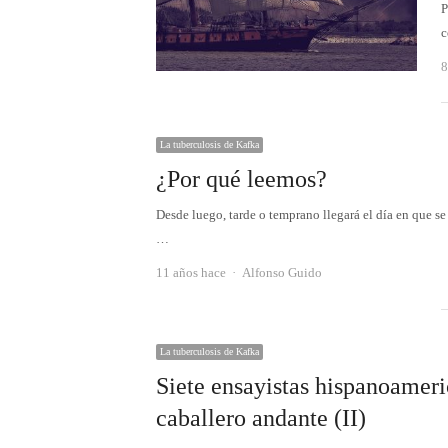
P
c
8
La tuberculosis de Kafka
¿Por qué leemos?
Desde luego, tarde o temprano llegará el día en que 
…
Autor
11 años hace
Alfonso Guido
La tuberculosis de Kafka
Siete ensayistas hispanoameri
caballero andante (II)