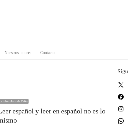
Nuestros autores
Contacto
Sígu
X
Fa
La tuberculosis de Kafka
In
Leer español y leer en español no es lo
mismo
W