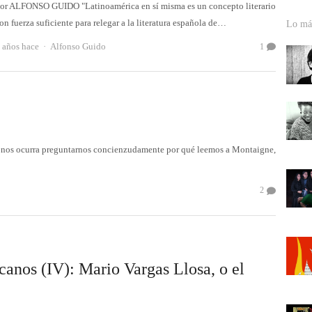
or ALFONSO GUIDO "Latinoamérica en sí misma es un concepto literario
on fuerza suficiente para relegar a la literatura española de…
Lo más
Autor
 años hace
Alfonso Guido
1
se nos ocurra preguntarnos concienzudamente por qué leemos a Montaigne,
2
canos (IV): Mario Vargas Llosa, o el