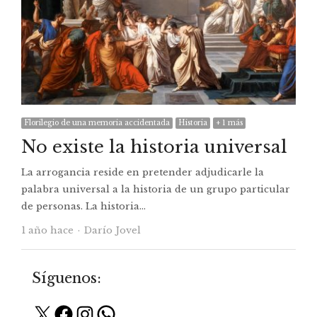
Florilegio de una memoria accidentada
Historia
+ 1 más
No existe la historia universal
La arrogancia reside en pretender adjudicarle la
palabra universal a la historia de un grupo particular
de personas. La historia…
Autor
1 año hace
Darío Jovel
Síguenos:
X
Facebook
Instagram
WhatsApp