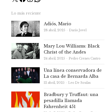
Lo más reciente
Adiós, Mario
Autor
28 abril, 2025
Darío Jovel
Mary Lou Williams: Black
Christ of the Andes
Autor
24 abril, 2025
Pedro Crenes Castro
Una línea conservadora de
La casa de Bernarda Alba
Autor
12 abril, 2025
Leo De Soulas
Bradbury y Truffaut: una
pesadilla llamada
Fahrenheit 451