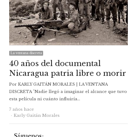
La ventana discreta
40 años del documental
Nicaragua patria libre o morir
Por KARLY GAITÁN MORALES | LA VENTANA
DISCRETA "Nadie llegó a imaginar el alcance que tuvo
esta película ni cuánto influiría…
7 años hace
Autor
Karly Gaitán Morales
Síguenos: