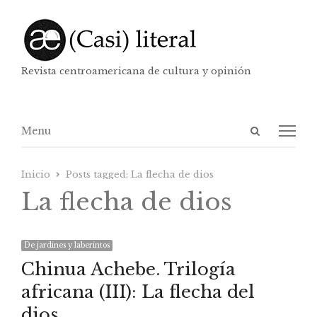
Revista centroamericana de cultura y opinión
Abrir
Menú
Menu
panel
de
Inicio
Posts tagged:
La flecha de dios
búsqueda
La flecha de dios
De jardines y laberintos
Chinua Achebe. Trilogía
africana (III): La flecha del
dios