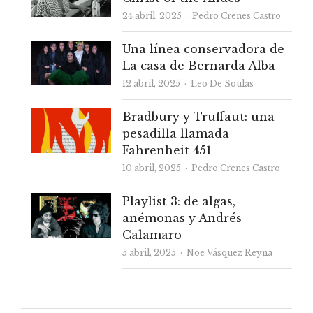
Autor
24 abril, 2025
Pedro Crenes Castro
Una línea conservadora de
La casa de Bernarda Alba
Autor
12 abril, 2025
Leo De Soulas
Bradbury y Truffaut: una
pesadilla llamada
Fahrenheit 451
Autor
10 abril, 2025
Pedro Crenes Castro
Playlist 3: de algas,
anémonas y Andrés
Calamaro
Autor
5 abril, 2025
Noe Vásquez Reyna