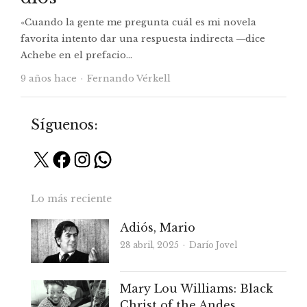
«Cuando la gente me pregunta cuál es mi novela
favorita intento dar una respuesta indirecta ―dice
Achebe en el prefacio…
Autor
9 años hace
Fernando Vérkell
Síguenos:
X
Facebook
Instagram
WhatsApp
Lo más reciente
Adiós, Mario
Autor
28 abril, 2025
Darío Jovel
Mary Lou Williams: Black
Christ of the Andes