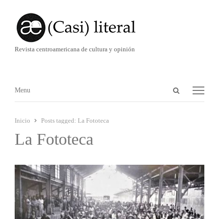
Revista centroamericana de cultura y opinión
Abrir
Menú
Menu
panel
de
Inicio
Posts tagged:
La Fototeca
búsqueda
La Fototeca