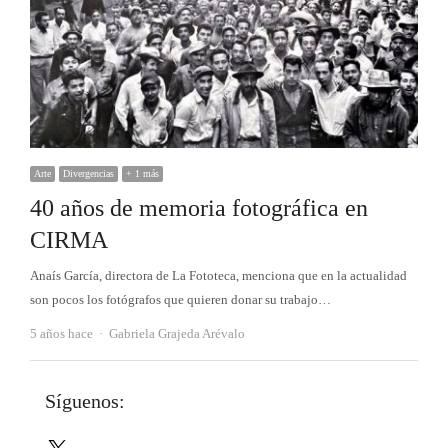
Arte
Divergencias
+ 1 más
40 años de memoria fotográfica en
CIRMA
Anaís García, directora de La Fototeca, menciona que en la actualidad
son pocos los fotógrafos que quieren donar su trabajo…
Autor
5 años hace
Gabriela Grajeda Arévalo
Síguenos:
X