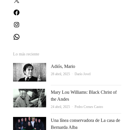
Facebook
Instagram
WhatsApp
Lo más reciente
Adiós, Mario
Autor
28 abril, 2025
Darío Jovel
Mary Lou Williams: Black Christ of
the Andes
Autor
24 abril, 2025
Pedro Crenes Castro
Una línea conservadora de La casa de
Bernarda Alba