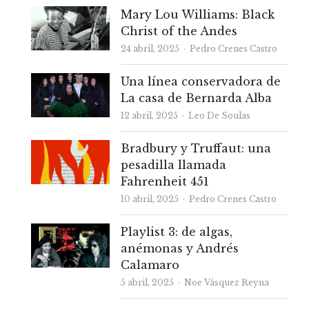
Mary Lou Williams: Black
Christ of the Andes
Autor
24 abril, 2025
Pedro Crenes Castro
Una línea conservadora de
La casa de Bernarda Alba
Autor
12 abril, 2025
Leo De Soulas
Bradbury y Truffaut: una
pesadilla llamada
Fahrenheit 451
Autor
10 abril, 2025
Pedro Crenes Castro
Playlist 3: de algas,
anémonas y Andrés
Calamaro
Autor
5 abril, 2025
Noe Vásquez Reyna