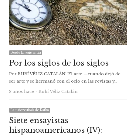
Desde la resistencia
Por los siglos de los siglos
Por RUBÍ VÉLIZ CATALÁN "El arte —cuando dejó de
ser arte y se hermanó con el ocio en las revistas y…
Autor
8 años hace
Rubí Véliz Catalán
La tuberculosis de Kafka
Siete ensayistas
hispanoamericanos (IV):