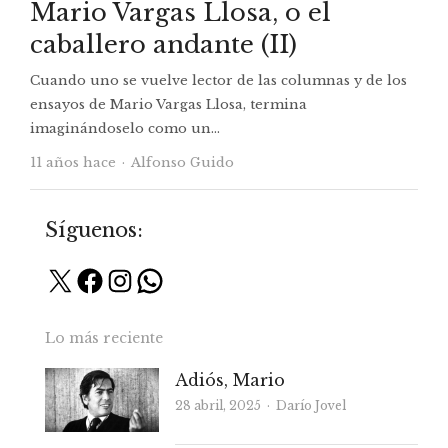
Mario Vargas Llosa, o el
caballero andante (II)
Cuando uno se vuelve lector de las columnas y de los
ensayos de Mario Vargas Llosa, termina
imaginándoselo como un…
Autor
11 años hace
Alfonso Guido
Síguenos:
X
Facebook
Instagram
WhatsApp
Lo más reciente
Adiós, Mario
Autor
28 abril, 2025
Darío Jovel