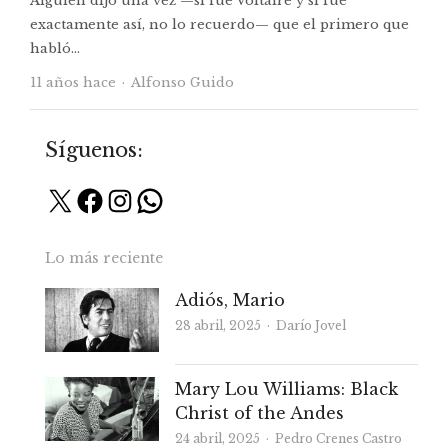
Alguien dijo una vez —si fue Voltaire y si fue
exactamente así, no lo recuerdo— que el primero que
habló…
Autor
11 años hace
Alfonso Guido
Síguenos:
X
Facebook
Instagram
WhatsApp
Lo más reciente
Adiós, Mario
Autor
28 abril, 2025
Darío Jovel
Mary Lou Williams: Black
Christ of the Andes
Autor
24 abril, 2025
Pedro Crenes Castro