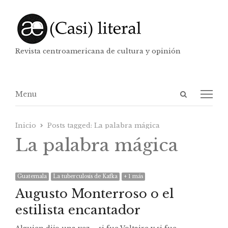
Revista centroamericana de cultura y opinión
Abrir
Menú
Menu
panel
de
Inicio
Posts tagged:
La palabra mágica
búsqueda
La palabra mágica
Guatemala
La tuberculosis de Kafka
+ 1 más
Augusto Monterroso o el
estilista encantador