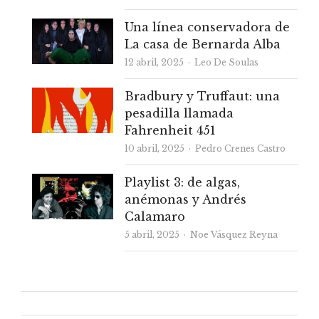
Una línea conservadora de
La casa de Bernarda Alba
Autor
12 abril, 2025
Leo De Soulas
Bradbury y Truffaut: una
pesadilla llamada
Fahrenheit 451
Autor
10 abril, 2025
Pedro Crenes Castro
Playlist 3: de algas,
anémonas y Andrés
Calamaro
Autor
5 abril, 2025
Noe Vásquez Reyna