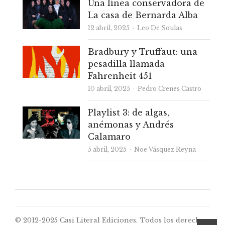
Una línea conservadora de
La casa de Bernarda Alba
Autor
12 abril, 2025
Leo De Soulas
Bradbury y Truffaut: una
pesadilla llamada
Fahrenheit 451
Autor
10 abril, 2025
Pedro Crenes Castro
Playlist 3: de algas,
anémonas y Andrés
Calamaro
Autor
5 abril, 2025
Noe Vásquez Reyna
© 2012-2025 Casi Literal Ediciones. Todos los derechos
desp