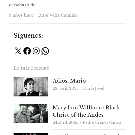
el pedazo de…
Autor
9 años hace
Rubí Véliz Catalán
Síguenos:
X
Facebook
Instagram
WhatsApp
Lo más reciente
Adiós, Mario
Autor
28 abril, 2025
Darío Jovel
Mary Lou Williams: Black
Christ of the Andes
Autor
24 abril, 2025
Pedro Crenes Castro