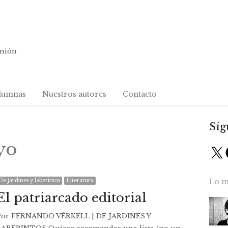
inión
lumnas
Nuestros autores
Contacto
Síg
yo
X
De jardines y laberintos
Literatura
Lo m
El patriarcado editorial
Por FERNANDO VÉRKELL | DE JARDINES Y