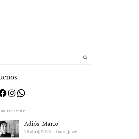
Abrir
panel
de
uenos:
búsqueda
Facebook
Instagram
WhatsApp
ás reciente
Adiós, Mario
Autor
28 abril, 2025
Darío Jovel