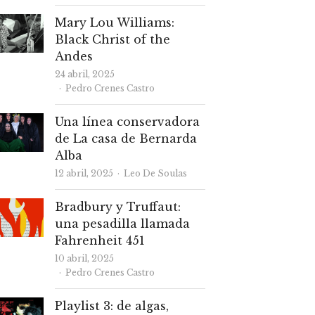
Mary Lou Williams:
Black Christ of the
Andes
24 abril, 2025
Autor
Pedro Crenes Castro
Una línea conservadora
de La casa de Bernarda
Alba
Autor
12 abril, 2025
Leo De Soulas
Bradbury y Truffaut:
una pesadilla llamada
Fahrenheit 451
10 abril, 2025
Autor
Pedro Crenes Castro
Playlist 3: de algas,