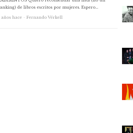
LABERINTOS Quiero recomendar una lista (no un
anking) de libros escritos por mujeres. Espero…
Autor
5 años hace
Fernando Vérkell