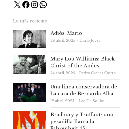
X
Facebook
Instagram
WhatsApp
Lo más reciente
Adiós, Mario
Autor
28 abril, 2025
Darío Jovel
Mary Lou Williams: Black
Christ of the Andes
Autor
24 abril, 2025
Pedro Crenes Castro
Una línea conservadora de
La casa de Bernarda Alba
Autor
12 abril, 2025
Leo De Soulas
Bradbury y Truffaut: una
pesadilla llamada
Fahrenheit 451