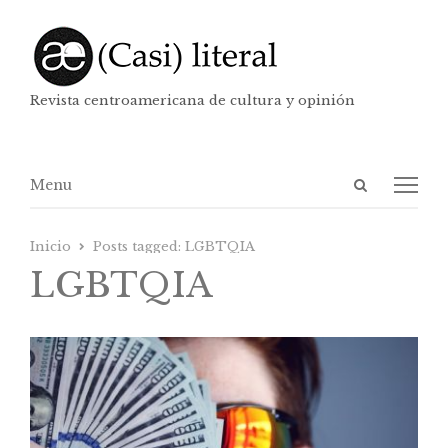
Revista centroamericana de cultura y opinión
Abrir
Menú
Menu
panel
de
Inicio
Posts tagged:
LGBTQIA
búsqueda
LGBTQIA