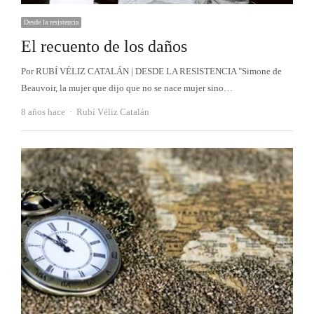
Desde la resistencia
El recuento de los daños
Por RUBÍ VÉLIZ CATALÁN | DESDE LA RESISTENCIA "Simone de
Beauvoir, la mujer que dijo que no se nace mujer sino…
Autor
8 años hace
Rubí Véliz Catalán