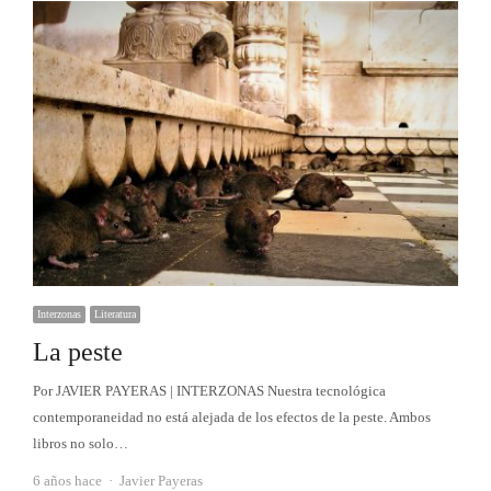
Interzonas
Literatura
La peste
Por JAVIER PAYERAS | INTERZONAS Nuestra tecnológica
contemporaneidad no está alejada de los efectos de la peste. Ambos
libros no solo…
Autor
6 años hace
Javier Payeras