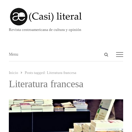
Revista centroamericana de cultura y opinión
Abrir
Menú
Menu
panel
de
Inicio
Posts tagged:
Literatura francesa
búsqueda
Literatura francesa