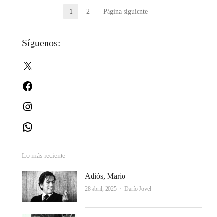
Paginación
1
2
Página siguiente
Página
Página
de
Síguenos:
entradas
X
Facebook
Instagram
WhatsApp
Lo más reciente
Adiós, Mario
Autor
28 abril, 2025
Darío Jovel