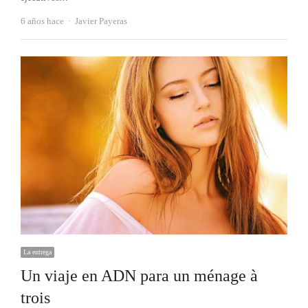
Autor
6 años hace
Javier Payeras
La entrega
Un viaje en ADN para un ménage à
trois