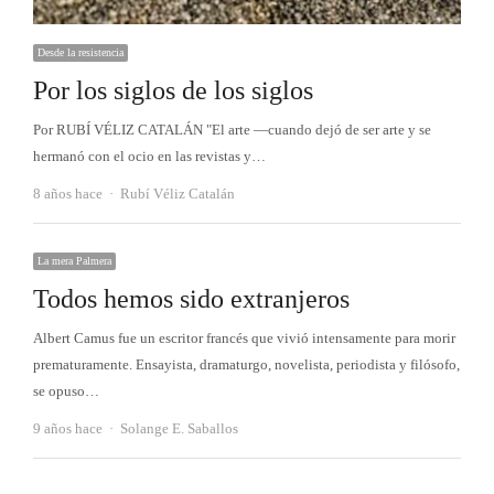
Desde la resistencia
Por los siglos de los siglos
Por RUBÍ VÉLIZ CATALÁN "El arte —cuando dejó de ser arte y se
hermanó con el ocio en las revistas y…
Autor
8 años hace
Rubí Véliz Catalán
La mera Palmera
Todos hemos sido extranjeros
Albert Camus fue un escritor francés que vivió intensamente para morir
prematuramente. Ensayista, dramaturgo, novelista, periodista y filósofo,
se opuso…
Autor
9 años hace
Solange E. Saballos