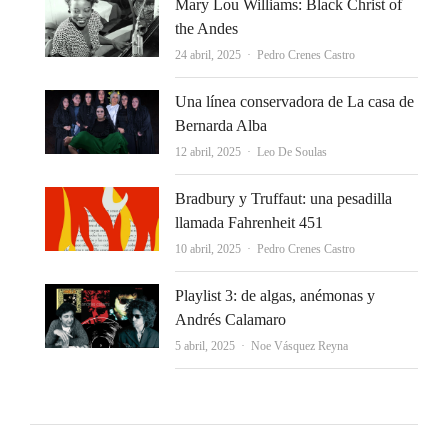
Mary Lou Williams: Black Christ of
the Andes
Autor
24 abril, 2025
Pedro Crenes Castro
Una línea conservadora de La casa de
Bernarda Alba
Autor
12 abril, 2025
Leo De Soulas
Bradbury y Truffaut: una pesadilla
llamada Fahrenheit 451
Autor
10 abril, 2025
Pedro Crenes Castro
Playlist 3: de algas, anémonas y
Andrés Calamaro
Autor
5 abril, 2025
Noe Vásquez Reyna