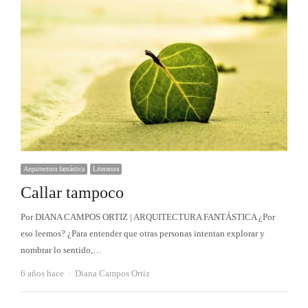
Arquitectura fantástica
Literatura
Callar tampoco
Por DIANA CAMPOS ORTIZ | ARQUITECTURA FANTÁSTICA ¿Por
eso leemos? ¿Para entender que otras personas intentan explorar y
nombrar lo sentido,…
Autor
6 años hace
Diana Campos Ortiz