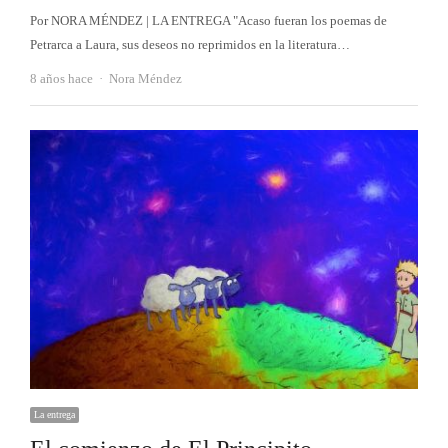
Por NORA MÉNDEZ | LA ENTREGA "Acaso fueran los poemas de
Petrarca a Laura, sus deseos no reprimidos en la literatura…
Autor
8 años hace
Nora Méndez
La entrega