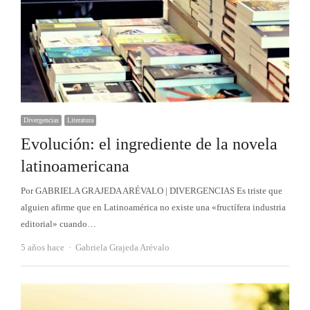
Divergencias
Literatura
Evolución: el ingrediente de la novela
latinoamericana
Por GABRIELA GRAJEDA ARÉVALO | DIVERGENCIAS Es triste que
alguien afirme que en Latinoamérica no existe una «fructífera industria
editorial» cuando…
Autor
5 años hace
Gabriela Grajeda Arévalo