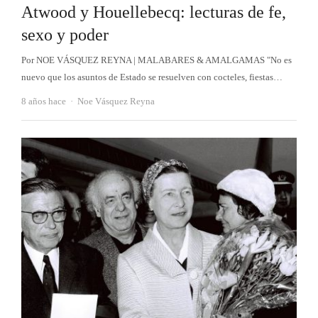
Atwood y Houellebecq: lecturas de fe,
sexo y poder
Por NOE VÁSQUEZ REYNA | MALABARES & AMALGAMAS "No es
nuevo que los asuntos de Estado se resuelven con cocteles, fiestas…
Autor
8 años hace
Noe Vásquez Reyna