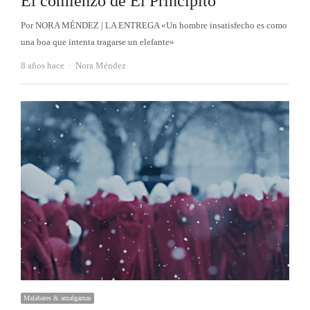
El comienzo de El Principito
Por NORA MÉNDEZ | LA ENTREGA «Un hombre insatisfecho es como
una boa que intenta tragarse un elefante»
Autor
8 años hace
Nora Méndez
Malabares & amalgamas