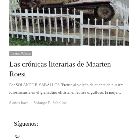
La mera Palmera
Las crónicas literarias de Maarten
Roest
Por SOLANGE E. SABALLOS "Frente al volcán da cuenta de nuestra
idiosincrasia en el granadino elitista, el leonés orgulloso, la mujer…
Autor
8 años hace
Solange E. Saballos
Síguenos:
X