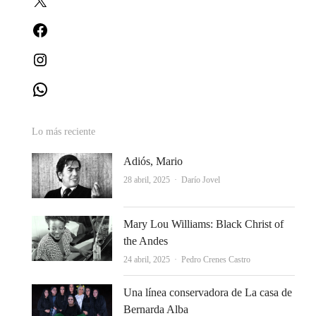
Facebook
Instagram
WhatsApp
Lo más reciente
Adiós, Mario
Autor
28 abril, 2025
Darío Jovel
Mary Lou Williams: Black Christ of
the Andes
Autor
24 abril, 2025
Pedro Crenes Castro
Una línea conservadora de La casa de
Bernarda Alba