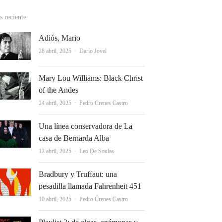
 reciente
Adiós, Mario
Autor
28 abril, 2025
Darío Jovel
Mary Lou Williams: Black Christ
of the Andes
Autor
24 abril, 2025
Pedro Crenes Castro
Una línea conservadora de La
casa de Bernarda Alba
Autor
12 abril, 2025
Leo De Soulas
Bradbury y Truffaut: una
pesadilla llamada Fahrenheit 451
Autor
10 abril, 2025
Pedro Crenes Castro