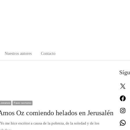
Nuestros autores
Contacto
Sígu
X
Fa
Literatura
Paseo nocturno
In
Amos Oz comiendo helados en Jerusalén
W
Yo me hice escritor a causa de la pobreza, de la soledad y de los