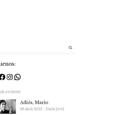
Abrir
panel
de
uenos:
búsqueda
Facebook
Instagram
WhatsApp
ás reciente
Adiós, Mario
Autor
28 abril, 2025
Darío Jovel