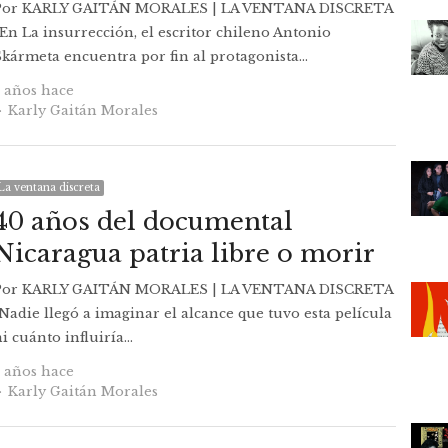
Por KARLY GAITÁN MORALES | LA VENTANA DISCRETA
En La insurrección, el escritor chileno Antonio
Skármeta encuentra por fin al protagonista…
5 años hace
Autor
Karly Gaitán Morales
La ventana discreta
40 años del documental
Nicaragua patria libre o morir
Por KARLY GAITÁN MORALES | LA VENTANA DISCRETA
Nadie llegó a imaginar el alcance que tuvo esta película
i cuánto influiría…
7 años hace
Autor
Karly Gaitán Morales