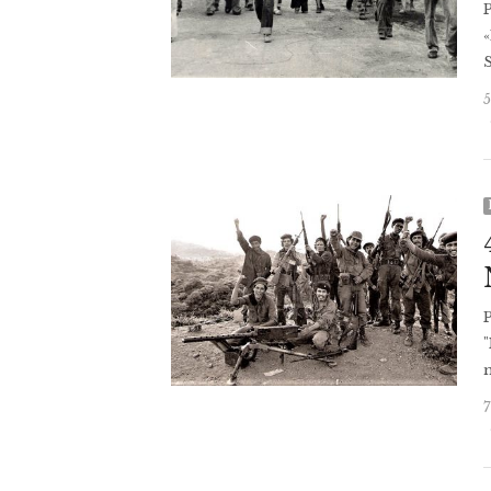
«
"
n