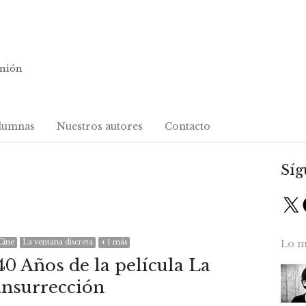
inión
lumnas
Nuestros autores
Contacto
Síg
X
Cine
La ventana discreta
+ 1 más
Lo m
40 Años de la película La
insurrección