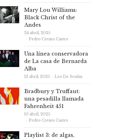
Mary Lou Williams:
Black Christ of the
Andes
24 abril, 2025
Autor
Pedro Crenes Castro
Una línea conservadora
de La casa de Bernarda
Alba
Autor
12 abril, 2025
Leo De Soulas
Bradbury y Truffaut:
una pesadilla llamada
Fahrenheit 451
10 abril, 2025
Autor
Pedro Crenes Castro
Playlist 3: de algas,