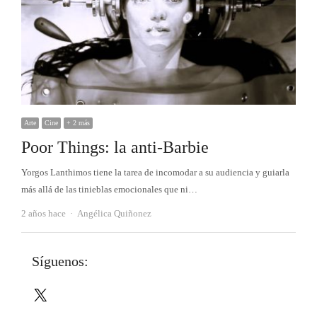
Arte
Cine
+ 2 más
Poor Things: la anti-Barbie
Yorgos Lanthimos tiene la tarea de incomodar a su audiencia y guiarla
más allá de las tinieblas emocionales que ni…
Autor
2 años hace
Angélica Quiñonez
Síguenos:
X