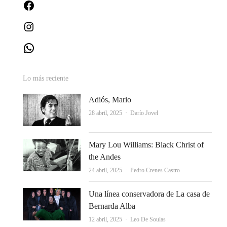
Facebook
Instagram
WhatsApp
Lo más reciente
Adiós, Mario
Autor
28 abril, 2025
Darío Jovel
Mary Lou Williams: Black Christ of
the Andes
Autor
24 abril, 2025
Pedro Crenes Castro
Una línea conservadora de La casa de
Bernarda Alba
Autor
12 abril, 2025
Leo De Soulas