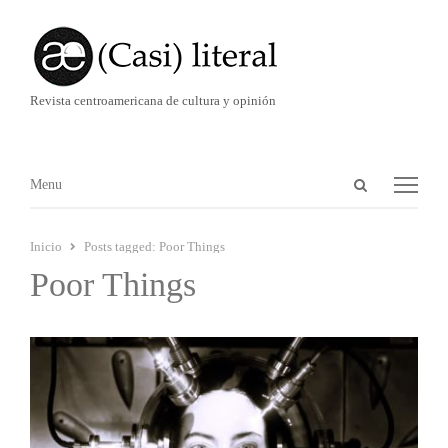
Revista centroamericana de cultura y opinión
Abrir
Menú
Menu
panel
de
Inicio
Posts tagged:
Poor Things
búsqueda
Poor Things