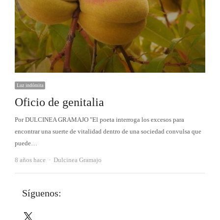
Luz indómita
Oficio de genitalia
Por DULCINEA GRAMAJO "El poeta interroga los excesos para
encontrar una suerte de vitalidad dentro de una sociedad convulsa que
puede…
Autor
8 años hace
Dulcinea Gramajo
Síguenos:
X