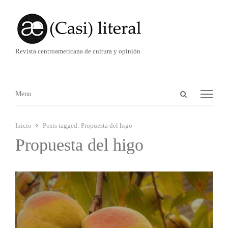
Revista centroamericana de cultura y opinión
Abrir
Menú
Menu
panel
de
Inicio
Posts tagged:
Propuesta del higo
búsqueda
Propuesta del higo