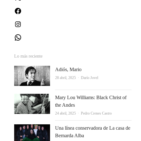
Facebook
Instagram
WhatsApp
Lo más reciente
Adiós, Mario
Autor
28 abril, 2025
Darío Jovel
Mary Lou Williams: Black Christ of
the Andes
Autor
24 abril, 2025
Pedro Crenes Castro
Una línea conservadora de La casa de
Bernarda Alba