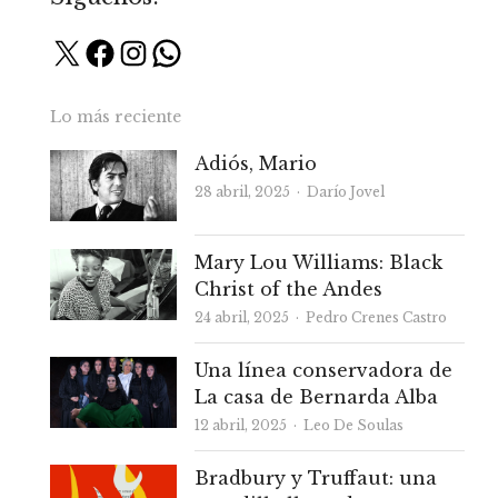
X
Facebook
Instagram
WhatsApp
Lo más reciente
Adiós, Mario
Autor
28 abril, 2025
Darío Jovel
Mary Lou Williams: Black
Christ of the Andes
Autor
24 abril, 2025
Pedro Crenes Castro
Una línea conservadora de
La casa de Bernarda Alba
Autor
12 abril, 2025
Leo De Soulas
Bradbury y Truffaut: una