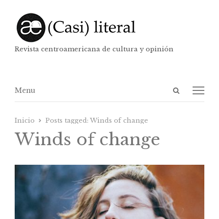
Revista centroamericana de cultura y opinión
Abrir
Menú
Menu
panel
de
Inicio
Posts tagged:
Winds of change
búsqueda
Winds of change