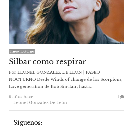
Paseo nocturno
Silbar como respirar
Por LEONEL GONZÁLEZ DE LEÓN | PASEO
NOCTURNO Desde Winds of change de los Scorpions,
Love generation de Bob Sinclair, hasta…
6 años hace
1
Autor
Leonel González De León
Síguenos: