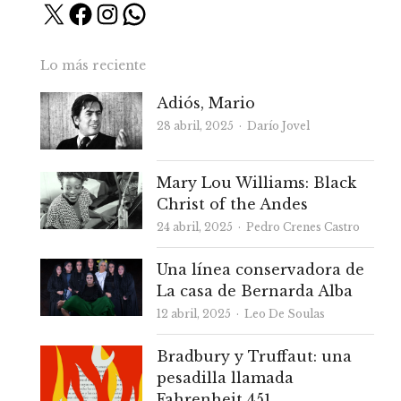
X
Facebook
Instagram
WhatsApp
Lo más reciente
Adiós, Mario
Autor
28 abril, 2025
Darío Jovel
Mary Lou Williams: Black
Christ of the Andes
Autor
24 abril, 2025
Pedro Crenes Castro
Una línea conservadora de
La casa de Bernarda Alba
Autor
12 abril, 2025
Leo De Soulas
Bradbury y Truffaut: una
pesadilla llamada
Fahrenheit 451