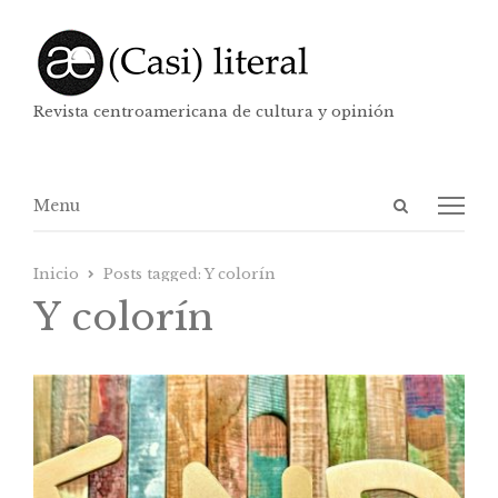
Revista centroamericana de cultura y opinión
Abrir
Menú
Menu
panel
de
Inicio
Posts tagged:
Y colorín
búsqueda
Y colorín