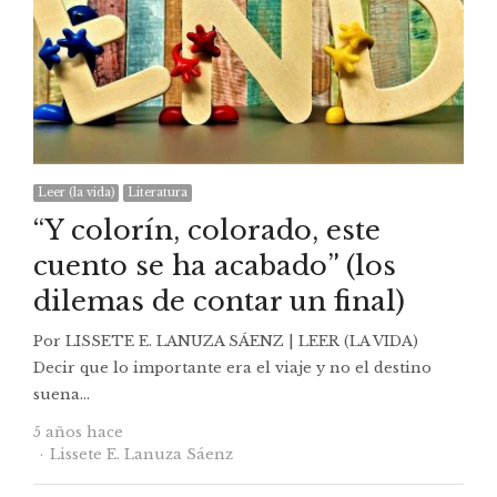
Leer (la vida)
Literatura
“Y colorín, colorado, este
cuento se ha acabado” (los
dilemas de contar un final)
Por LISSETE E. LANUZA SÁENZ | LEER (LA VIDA)
Decir que lo importante era el viaje y no el destino
suena…
5 años hace
Autor
Lissete E. Lanuza Sáenz