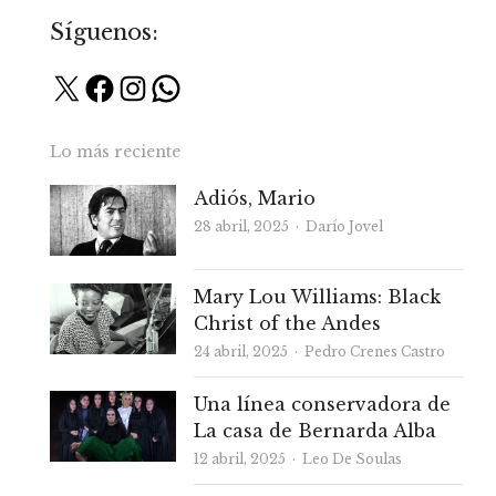
Síguenos:
X
Facebook
Instagram
WhatsApp
Lo más reciente
Adiós, Mario
Autor
28 abril, 2025
Darío Jovel
Mary Lou Williams: Black
Christ of the Andes
Autor
24 abril, 2025
Pedro Crenes Castro
Una línea conservadora de
La casa de Bernarda Alba
Autor
12 abril, 2025
Leo De Soulas