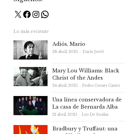
X
Facebook
Instagram
WhatsApp
Lo más reciente
Adiós, Mario
Autor
28 abril, 2025
Darío Jovel
Mary Lou Williams: Black
Christ of the Andes
Autor
24 abril, 2025
Pedro Crenes Castro
Una línea conservadora de
La casa de Bernarda Alba
Autor
12 abril, 2025
Leo De Soulas
Bradbury y Truffaut: una