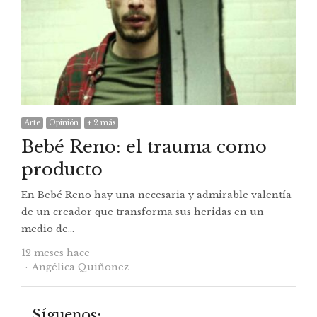
Arte
Opinión
+ 2 más
Bebé Reno: el trauma como
producto
En Bebé Reno hay una necesaria y admirable valentía
de un creador que transforma sus heridas en un
medio de…
12 meses hace
Autor
Angélica Quiñonez
Síguenos: