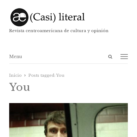
Revista centroamericana de cultura y opinión
Abrir
Menú
Menu
panel
de
Inicio
Posts tagged:
You
búsqueda
You