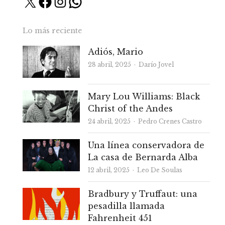
X
Facebook
Instagram
WhatsApp
Lo más reciente
Adiós, Mario
Autor
28 abril, 2025
Darío Jovel
Mary Lou Williams: Black
Christ of the Andes
Autor
24 abril, 2025
Pedro Crenes Castro
Una línea conservadora de
La casa de Bernarda Alba
Autor
12 abril, 2025
Leo De Soulas
Bradbury y Truffaut: una
pesadilla llamada
Fahrenheit 451