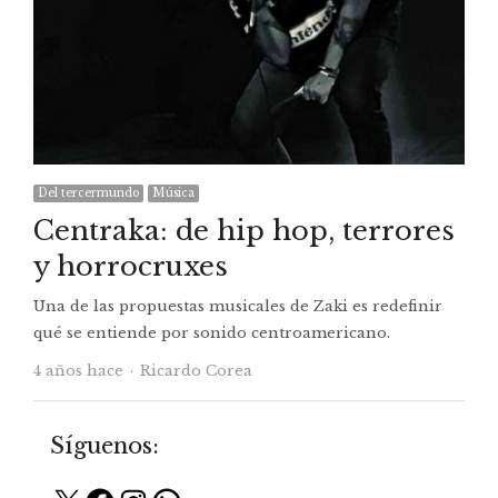
Del tercermundo
Música
Centraka: de hip hop, terrores
y horrocruxes
Una de las propuestas musicales de Zaki es redefinir
qué se entiende por sonido centroamericano.
Autor
4 años hace
Ricardo Corea
Síguenos: