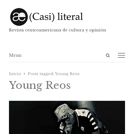
Revista centroamericana de cultura y opinión
Abrir
Menú
Menu
panel
de
Inicio
Posts tagged:
Young Reos
búsqueda
Young Reos