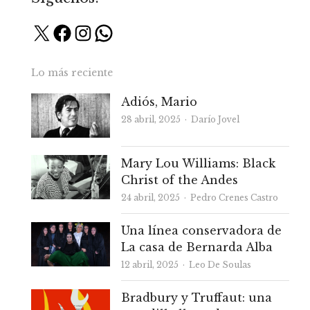
X
Facebook
Instagram
WhatsApp
Lo más reciente
Adiós, Mario
Autor
28 abril, 2025
Darío Jovel
Mary Lou Williams: Black
Christ of the Andes
Autor
24 abril, 2025
Pedro Crenes Castro
Una línea conservadora de
La casa de Bernarda Alba
Autor
12 abril, 2025
Leo De Soulas
Bradbury y Truffaut: una