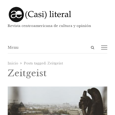
Revista centroamericana de cultura y opinión
Abrir
Menú
Menu
panel
de
Inicio
Posts tagged:
Zeitgeist
búsqueda
Zeitgeist