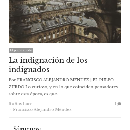
El pulpo zurdo
La indignación de los
indignados
Por FRANCISCO ALEJANDRO MÉNDEZ | EL PULPO
ZURDO Lo curioso, y en lo que coinciden pensadores
sobre esta época, es que…
6 años hace
1
Autor
Francisco Alejandro Méndez
Síguenos: