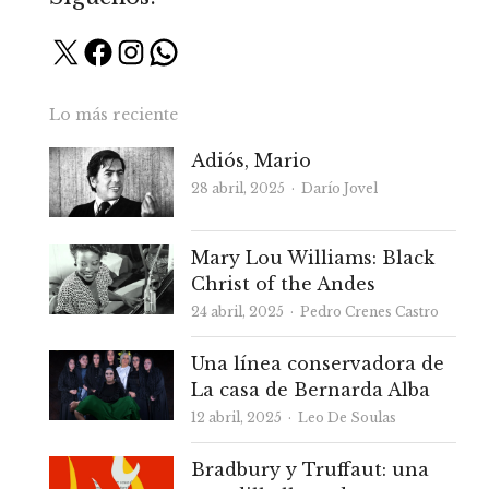
X
Facebook
Instagram
WhatsApp
Lo más reciente
Adiós, Mario
Autor
28 abril, 2025
Darío Jovel
Mary Lou Williams: Black
Christ of the Andes
Autor
24 abril, 2025
Pedro Crenes Castro
Una línea conservadora de
La casa de Bernarda Alba
Autor
12 abril, 2025
Leo De Soulas
Bradbury y Truffaut: una