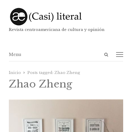
Revista centroamericana de cultura y opinión
Abrir
Menú
Menu
panel
de
Inicio
Posts tagged:
Zhao Zheng
búsqueda
Zhao Zheng