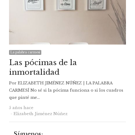
La palabra carmesí
Las pócimas de la
inmortalidad
Por ELIZABETH JIMÉNEZ NÚÑEZ | LA PALABRA
CARMESÍ No sé si la pócima funciona o si los cuadros
que pinté me…
5 años hace
Autor
Elizabeth Jiménez Núñez
Síguenos: