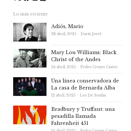
Lo más reciente
Adiós, Mario
Autor
28 abril, 2025
Darío Jovel
Mary Lou Williams: Black
Christ of the Andes
Autor
24 abril, 2025
Pedro Crenes Castro
Una línea conservadora de
La casa de Bernarda Alba
Autor
12 abril, 2025
Leo De Soulas
Bradbury y Truffaut: una
pesadilla llamada
Fahrenheit 451
Autor
10 abril, 2025
Pedro Crenes Castro