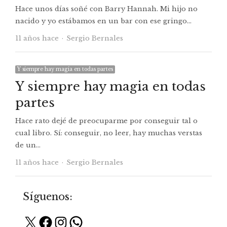
Hace unos días soñé con Barry Hannah. Mi hijo no
nacido y yo estábamos en un bar con ese gringo…
Autor
11 años hace
Sergio Bernales
Y siempre hay magia en todas partes
Y siempre hay magia en todas
partes
Hace rato dejé de preocuparme por conseguir tal o
cual libro. Sí: conseguir, no leer, hay muchas verstas
de un…
Autor
11 años hace
Sergio Bernales
Síguenos:
X
Facebook
Instagram
WhatsApp