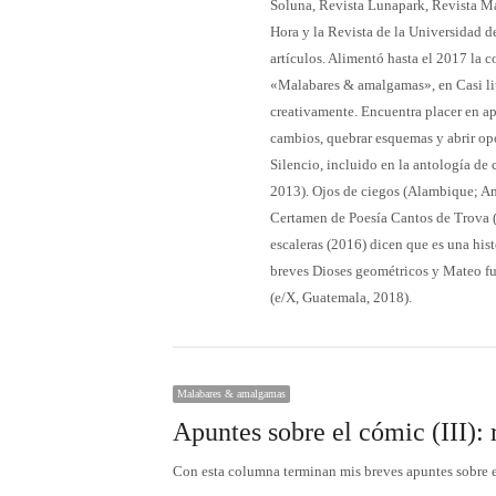
Soluna, Revista Lunapark, Revista Ma
Hora y la Revista de la Universidad de
artículos. Alimentó hasta el 2017 la 
«Malabares & amalgamas», en Casi lite
creativamente. Encuentra placer en ap
cambios, quebrar esquemas y abrir opo
Silencio, incluido en la antología de
2013). Ojos de ciegos (Alambique; Am
Certamen de Poesía Cantos de Trova (2
escaleras (2016) dicen que es una hist
breves Dioses geométricos y Mateo f
(e/X, Guatemala, 2018).
Malabares & amalgamas
Apuntes sobre el cómic (III)
Con esta columna terminan mis breves apuntes sobre e