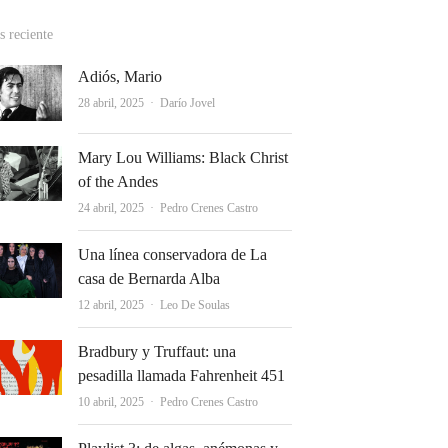
 reciente
Adiós, Mario
Autor
28 abril, 2025
Darío Jovel
Mary Lou Williams: Black Christ
of the Andes
Autor
24 abril, 2025
Pedro Crenes Castro
Una línea conservadora de La
casa de Bernarda Alba
Autor
12 abril, 2025
Leo De Soulas
Bradbury y Truffaut: una
pesadilla llamada Fahrenheit 451
Autor
10 abril, 2025
Pedro Crenes Castro