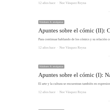
Autor
12 años hace
Noe Vásquez Reyna
Malabares & amalgamas
Apuntes sobre el cómic (II): 
Para continuar hablando de los cómics y su relación co
Autor
12 años hace
Noe Vásquez Reyna
Malabares & amalgamas
Apuntes sobre el cómic (I): N
El arte y la cultura se encuentran también en expres
Autor
12 años hace
Noe Vásquez Reyna