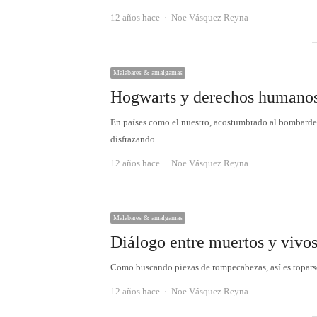
Autor
12 años hace
Noe Vásquez Reyna
Malabares & amalgamas
Hogwarts y derechos humano
En países como el nuestro, acostumbrado al bombardeo
disfrazando…
Autor
12 años hace
Noe Vásquez Reyna
Malabares & amalgamas
Diálogo entre muertos y vivo
Como buscando piezas de rompecabezas, así es toparse
Autor
12 años hace
Noe Vásquez Reyna