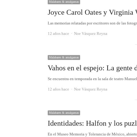
Malabares & amalgamas
Joyce Carol Oates y Virginia
Las memorias relatadas por escritores son de las fotog
Autor
12 años hace
Noe Vásquez Reyna
Malabares & amalgamas
Vahos en el espejo: La gente 
Se encuentra en temporada en la sala de teatro Manue
Autor
12 años hace
Noe Vásquez Reyna
Malabares & amalgamas
Identidades: Halfon y los puz
En el Museo Memoria y Tolerancia de México, abierto 