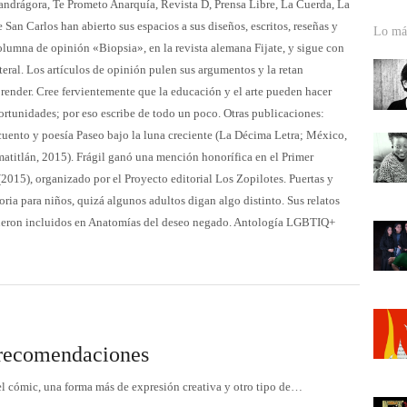
ndrágora, Te Prometo Anarquía, Revista D, Prensa Libre, La Cuerda, La
 San Carlos han abierto sus espacios a sus diseños, escritos, reseñas y
Lo más
columna de opinión «Biopsia», en la revista alemana Fijate, y sigue con
ral. Los artículos de opinión pulen sus argumentos y la retan
render. Cree fervientemente que la educación y el arte pueden hacer
rtunidades; por eso escribe de todo un poco. Otras publicaciones:
 cuento y poesía Paseo bajo la luna creciente (La Décima Letra; México,
atitlán, 2015). Frágil ganó una mención honorífica en el Primer
015), organizado por el Proyecto editorial Los Zopilotes. Puertas y
oria para niños, quizá algunos adultos digan algo distinto. Sus relatos
ueron incluidos en Anatomías del deseo negado. Antología LGBTIQ+
: recomendaciones
l cómic, una forma más de expresión creativa y otro tipo de…