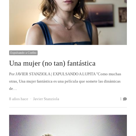
Expulsando a Coelho
Una mujer (no tan) fantástica
Por JAVIER STANZIOLA | EXPULSANDO A LUPITA "Como muchas
otras, Una mujer fantástica es una película que somete las dinámicas
de…
Autor
8 años hace
Javier Stanziola
1