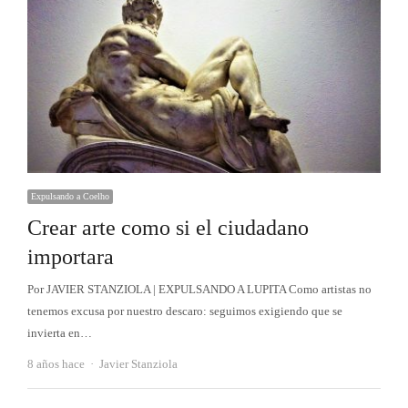
Expulsando a Coelho
Crear arte como si el ciudadano
importara
Por JAVIER STANZIOLA | EXPULSANDO A LUPITA Como artistas no
tenemos excusa por nuestro descaro: seguimos exigiendo que se
invierta en…
Autor
8 años hace
Javier Stanziola