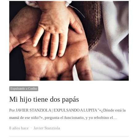
Expulsando a Coelho
Mi hijo tiene dos papás
Por JAVIER STANZIOLA | EXPULSANDO A LUPITA "«¿Dónde está la
mamá de ese niño?», pregunta el funcionario, y yo rebobino el…
Autor
8 años hace
Javier Stanziola