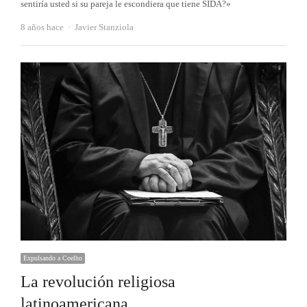
sentiría usted si su pareja le escondiera que tiene SIDA?»
Autor
8 años hace
Javier Stanziola
Expulsando a Coelho
La revolución religiosa
latinoamericana