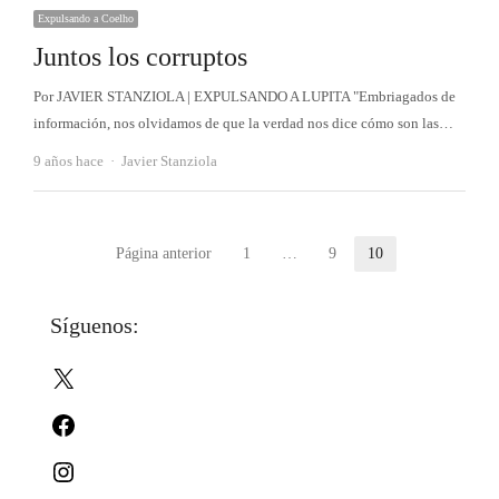
Expulsando a Coelho
Juntos los corruptos
Por JAVIER STANZIOLA | EXPULSANDO A LUPITA "Embriagados de
información, nos olvidamos de que la verdad nos dice cómo son las…
Autor
9 años hace
Javier Stanziola
Paginación
Página anterior
1
…
9
10
Página
Página
Página
de
Síguenos:
entradas
X
Facebook
Instagram