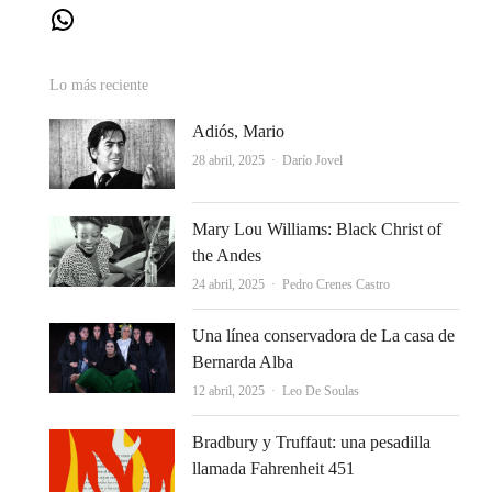
WhatsApp
Lo más reciente
Adiós, Mario
Autor
28 abril, 2025
Darío Jovel
Mary Lou Williams: Black Christ of
the Andes
Autor
24 abril, 2025
Pedro Crenes Castro
Una línea conservadora de La casa de
Bernarda Alba
Autor
12 abril, 2025
Leo De Soulas
Bradbury y Truffaut: una pesadilla
llamada Fahrenheit 451