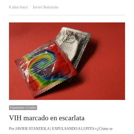
Autor
8 años hace
Javier Stanziola
Expulsando a Coelho
VIH marcado en escarlata
Por JAVIER STANZIOLA | EXPULSANDO A LUPITA «¿Cómo se