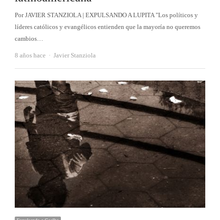
Por JAVIER STANZIOLA | EXPULSANDO A LUPITA "Los políticos y
líderes católicos y evangélicos entienden que la mayoría no queremos
cambios…
Autor
8 años hace
Javier Stanziola