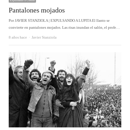
Expulsando a Coelho
Pantalones mojados
Por JAVIER STANZIOLA | EXPULSANDO A LUPITA El llanto se
convierte en pantalones mojados. Las risas inundan el salón, el profe…
Autor
8 años hace
Javier Stanziola