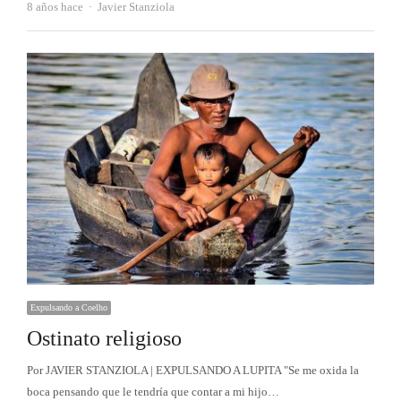
Autor
8 años hace
Javier Stanziola
Expulsando a Coelho
Ostinato religioso
Por JAVIER STANZIOLA | EXPULSANDO A LUPITA "Se me oxida la
boca pensando que le tendría que contar a mi hijo…