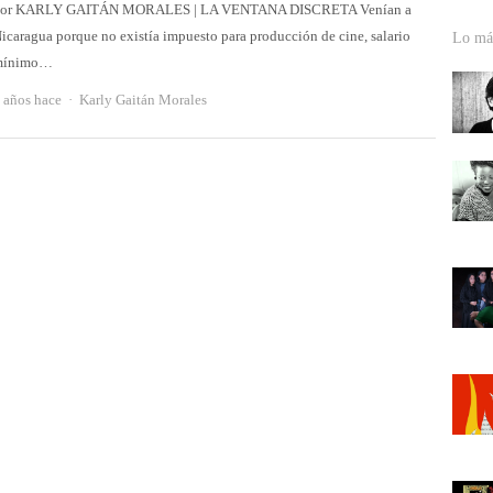
or KARLY GAITÁN MORALES | LA VENTANA DISCRETA Venían a
icaragua porque no existía impuesto para producción de cine, salario
Lo más
mínimo…
Autor
 años hace
Karly Gaitán Morales