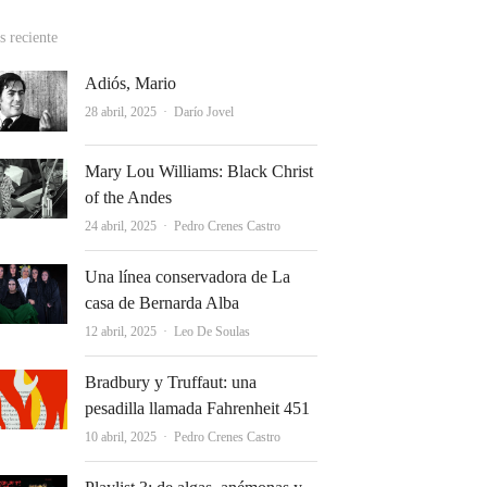
 reciente
Adiós, Mario
Autor
28 abril, 2025
Darío Jovel
Mary Lou Williams: Black Christ
of the Andes
Autor
24 abril, 2025
Pedro Crenes Castro
Una línea conservadora de La
casa de Bernarda Alba
Autor
12 abril, 2025
Leo De Soulas
Bradbury y Truffaut: una
pesadilla llamada Fahrenheit 451
Autor
10 abril, 2025
Pedro Crenes Castro