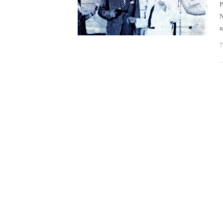
P
N
7