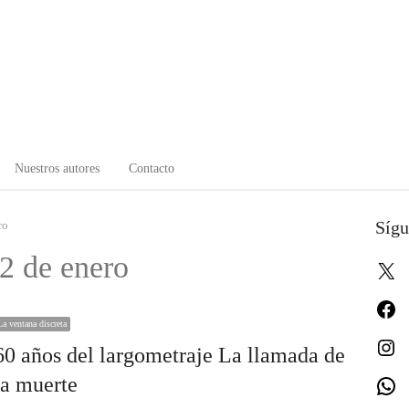
Nuestros autores
Contacto
Sígu
ro
2 de enero
X
Fa
La ventana discreta
In
60 años del largometraje La llamada de
la muerte
W