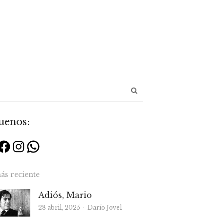
Abrir
panel
de
uenos:
búsqueda
Facebook
Instagram
WhatsApp
ás reciente
Adiós, Mario
Autor
28 abril, 2025
Darío Jovel