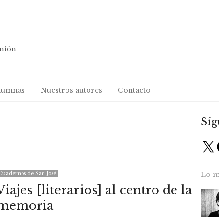
inión
lumnas
Nuestros autores
Contacto
Síg
X
Cuadernos de San José
Lo m
Viajes [literarios] al centro de la
memoria