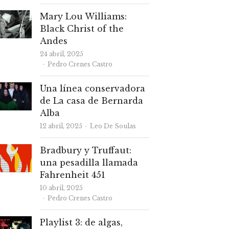
Mary Lou Williams:
Black Christ of the
Andes
24 abril, 2025
Autor
Pedro Crenes Castro
Una línea conservadora
de La casa de Bernarda
Alba
Autor
12 abril, 2025
Leo De Soulas
Bradbury y Truffaut:
una pesadilla llamada
Fahrenheit 451
10 abril, 2025
Autor
Pedro Crenes Castro
Playlist 3: de algas,