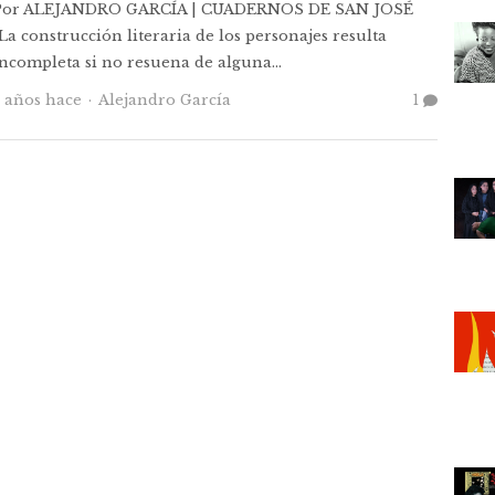
Por ALEJANDRO GARCÍA | CUADERNOS DE SAN JOSÉ
La construcción literaria de los personajes resulta
incompleta si no resuena de alguna…
Autor
7 años hace
Alejandro García
1