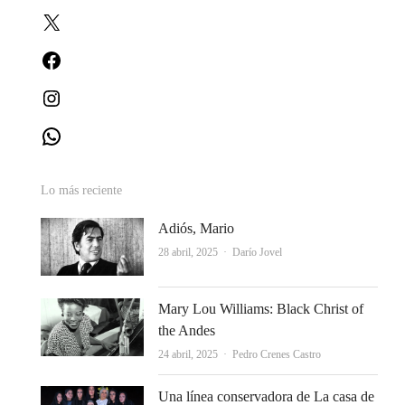
X
Facebook
Instagram
WhatsApp
Lo más reciente
Adiós, Mario
Autor
28 abril, 2025
Darío Jovel
Mary Lou Williams: Black Christ of
the Andes
Autor
24 abril, 2025
Pedro Crenes Castro
Una línea conservadora de La casa de