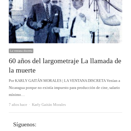
La ventana discreta
60 años del largometraje La llamada de
la muerte
Por KARLY GAITÁN MORALES | LA VENTANA DISCRETA Venían a
Nicaragua porque no existía impuesto para producción de cine, salario
mínimo…
Autor
7 años hace
Karly Gaitán Morales
Síguenos: