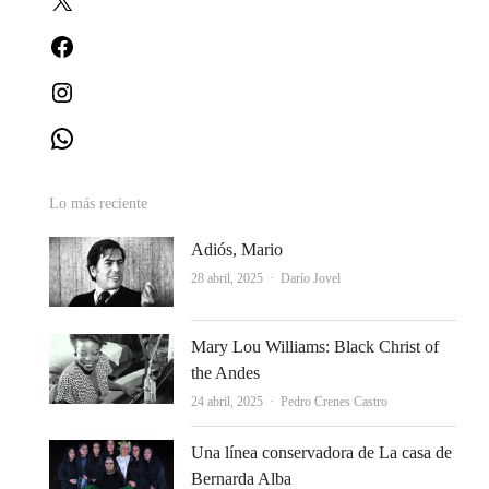
Facebook
Instagram
WhatsApp
Lo más reciente
Adiós, Mario
Autor
28 abril, 2025
Darío Jovel
Mary Lou Williams: Black Christ of
the Andes
Autor
24 abril, 2025
Pedro Crenes Castro
Una línea conservadora de La casa de
Bernarda Alba