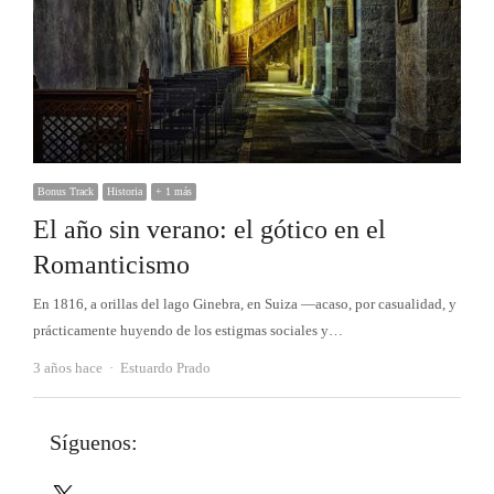
Bonus Track
Historia
+ 1 más
El año sin verano: el gótico en el
Romanticismo
En 1816, a orillas del lago Ginebra, en Suiza —acaso, por casualidad, y
prácticamente huyendo de los estigmas sociales y…
Autor
3 años hace
Estuardo Prado
Síguenos:
X