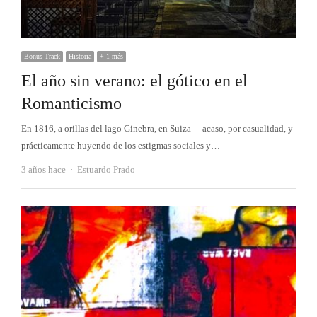
Bonus Track
Historia
+ 1 más
El año sin verano: el gótico en el
Romanticismo
En 1816, a orillas del lago Ginebra, en Suiza —acaso, por casualidad, y
prácticamente huyendo de los estigmas sociales y…
Autor
3 años hace
Estuardo Prado