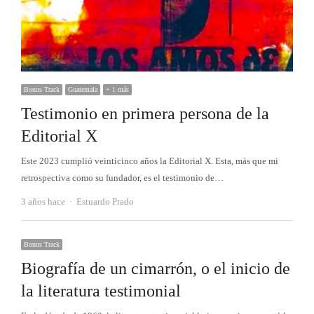
Bonus Track
Guatemala
+ 1 más
Testimonio en primera persona de la
Editorial X
Este 2023 cumplió veinticinco años la Editorial X. Esta, más que mi
retrospectiva como su fundador, es el testimonio de…
Autor
3 años hace
Estuardo Prado
Bonus Track
Biografía de un cimarrón, o el inicio de
la literatura testimonial