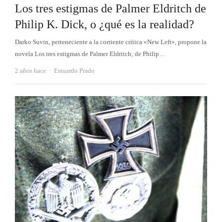
Los tres estigmas de Palmer Eldritch de
Philip K. Dick, o ¿qué es la realidad?
Darko Suvin, perteneciente a la corriente crítica «New Left», propone la
novela Los tres estigmas de Palmer Eldritch; de Philip…
Autor
2 años hace
Estuardo Prado