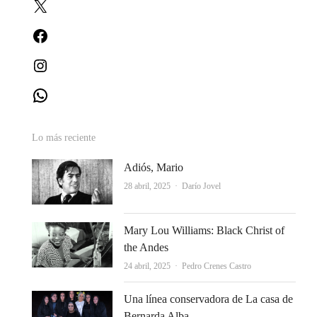
X
Facebook
Instagram
WhatsApp
Lo más reciente
Adiós, Mario
Autor
28 abril, 2025
Darío Jovel
Mary Lou Williams: Black Christ of
the Andes
Autor
24 abril, 2025
Pedro Crenes Castro
Una línea conservadora de La casa de
Bernarda Alba