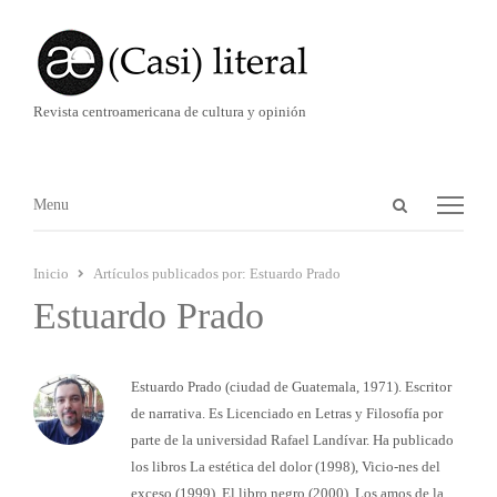
Revista centroamericana de cultura y opinión
Abrir
Menú
Menu
panel
de
Inicio
Artículos publicados por:
Estuardo Prado
búsqueda
Estuardo Prado
Estuardo Prado (ciudad de Guatemala, 1971). Escritor
de narrativa. Es Licenciado en Letras y Filosofía por
parte de la universidad Rafael Landívar. Ha publicado
los libros La estética del dolor (1998), Vicio-nes del
exceso (1999), El libro negro (2000), Los amos de la