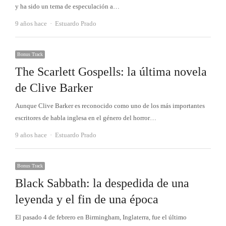
y ha sido un tema de especulación a…
Autor
9 años hace
Estuardo Prado
Bonus Track
The Scarlett Gospells: la última novela
de Clive Barker
Aunque Clive Barker es reconocido como uno de los más importantes
escritores de habla inglesa en el género del horror…
Autor
9 años hace
Estuardo Prado
Bonus Track
Black Sabbath: la despedida de una
leyenda y el fin de una época
El pasado 4 de febrero en Birmingham, Inglaterra, fue el último