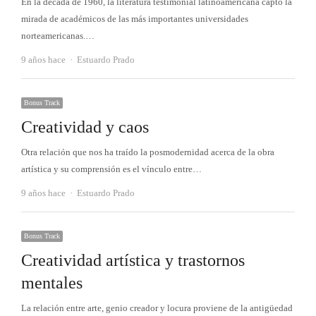
En la década de 1960, la literatura testimonial latinoamericana captó la
mirada de académicos de las más importantes universidades
norteamericanas.…
Autor
9 años hace
Estuardo Prado
Bonus Track
Creatividad y caos
Otra relación que nos ha traído la posmodernidad acerca de la obra
artística y su comprensión es el vínculo entre…
Autor
9 años hace
Estuardo Prado
Bonus Track
Creatividad artística y trastornos
mentales
La relación entre arte, genio creador y locura proviene de la antigüedad