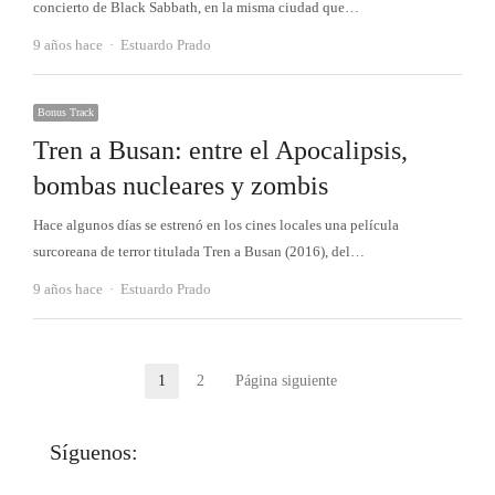
concierto de Black Sabbath, en la misma ciudad que…
Autor
9 años hace
Estuardo Prado
Bonus Track
Tren a Busan: entre el Apocalipsis,
bombas nucleares y zombis
Hace algunos días se estrenó en los cines locales una película
surcoreana de terror titulada Tren a Busan (2016), del…
Autor
9 años hace
Estuardo Prado
Paginación
1
2
Página siguiente
Página
Página
de
Síguenos:
entradas