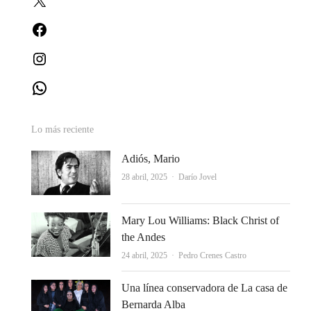
Facebook
Instagram
WhatsApp
Lo más reciente
Adiós, Mario
Autor
28 abril, 2025
Darío Jovel
Mary Lou Williams: Black Christ of
the Andes
Autor
24 abril, 2025
Pedro Crenes Castro
Una línea conservadora de La casa de
Bernarda Alba