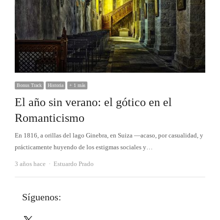
Bonus Track
Historia
+ 1 más
El año sin verano: el gótico en el
Romanticismo
En 1816, a orillas del lago Ginebra, en Suiza —acaso, por casualidad, y
prácticamente huyendo de los estigmas sociales y…
Autor
3 años hace
Estuardo Prado
Síguenos:
X