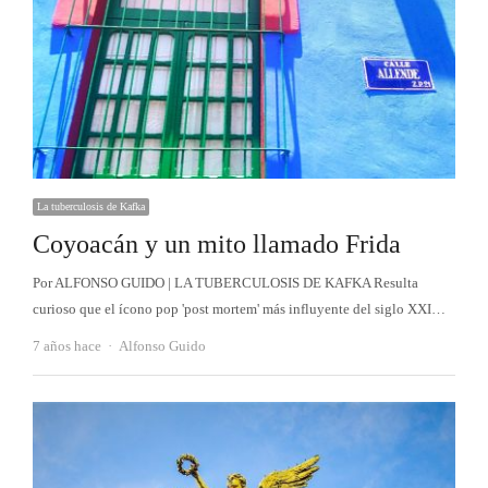
La tuberculosis de Kafka
Coyoacán y un mito llamado Frida
Por ALFONSO GUIDO | LA TUBERCULOSIS DE KAFKA Resulta
curioso que el ícono pop 'post mortem' más influyente del siglo XXI…
Autor
7 años hace
Alfonso Guido