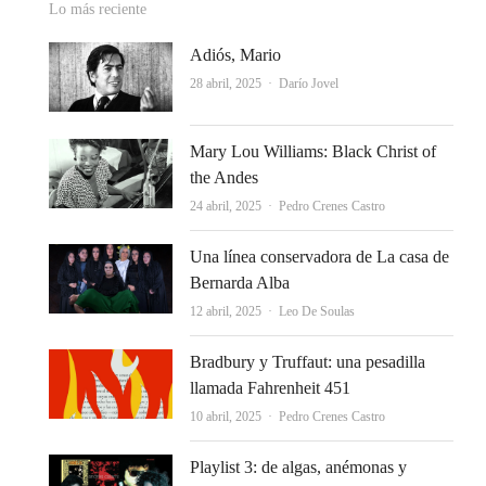
Lo más reciente
Adiós, Mario
Autor
28 abril, 2025
Darío Jovel
Mary Lou Williams: Black Christ of
the Andes
Autor
24 abril, 2025
Pedro Crenes Castro
Una línea conservadora de La casa de
Bernarda Alba
Autor
12 abril, 2025
Leo De Soulas
Bradbury y Truffaut: una pesadilla
llamada Fahrenheit 451
Autor
10 abril, 2025
Pedro Crenes Castro
Playlist 3: de algas, anémonas y