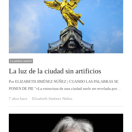
La palabra carmesí
La luz de la ciudad sin artificios
Por ELIZABETH JIMÉNEZ NÚÑEZ | CUANDO LAS PALABRAS SE
PONEN DE PIE "«La estructura de una ciudad suele ser revelada por…
Autor
7 años hace
Elizabeth Jiménez Núñez