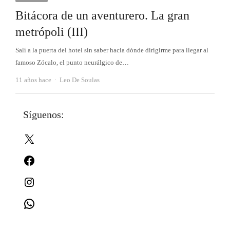
Bitácora de un aventurero. La gran
metrópoli (III)
Salí a la puerta del hotel sin saber hacia dónde dirigirme para llegar al
famoso Zócalo, el punto neurálgico de…
Autor
11 años hace
Leo De Soulas
Síguenos:
X
Facebook
Instagram
WhatsApp