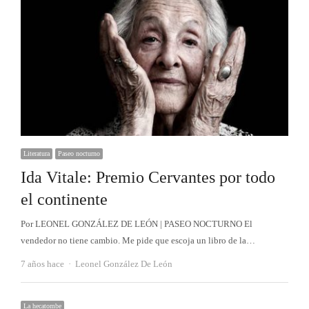
Literatura
Paseo nocturno
Ida Vitale: Premio Cervantes por todo
el continente
Por LEONEL GONZÁLEZ DE LEÓN | PASEO NOCTURNO El
vendedor no tiene cambio. Me pide que escoja un libro de la…
Autor
7 años hace
Leonel González De León
La hecatombe