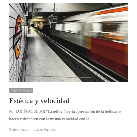
El genio maligno
Estética y velocidad
Por LUCÍA AGUILAR "La reflexión y la apreciación de la belleza se
hacen y deshacen con la misma velocidad con la…
Autor
9 años hace
Lucía Aguilar