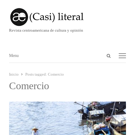
Revista centroamericana de cultura y opinión
Abrir
Menú
Menu
panel
de
Inicio
Posts tagged:
Comercio
búsqueda
Comercio