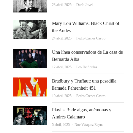
Autor
28 abril, 2025
Darío Jovel
Mary Lou Williams: Black Christ of
the Andes
Autor
24 abril, 2025
Pedro Crenes Castro
Una línea conservadora de La casa de
Bernarda Alba
Autor
12 abril, 2025
Leo De Soulas
Bradbury y Truffaut: una pesadilla
llamada Fahrenheit 451
Autor
10 abril, 2025
Pedro Crenes Castro
Playlist 3: de algas, anémonas y
Andrés Calamaro
Autor
5 abril, 2025
Noe Vásquez Reyna