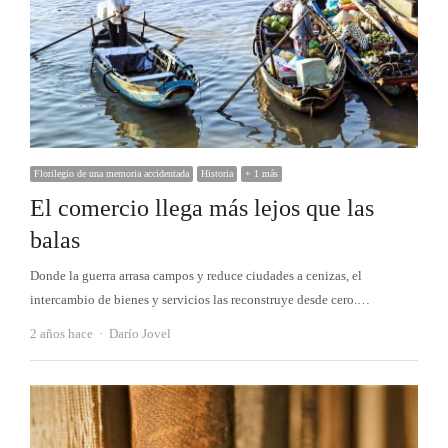
Florilegio de una memoria accidentada
Historia
+ 1 más
El comercio llega más lejos que las
balas
Donde la guerra arrasa campos y reduce ciudades a cenizas, el
intercambio de bienes y servicios las reconstruye desde cero.…
Autor
2 años hace
Darío Jovel