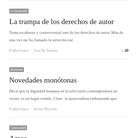
La hecatombe
La trampa de los derechos de autor
Tema escabroso y controversial este de los derechos de autor. Más de
una vez me ha llamado la atención ese…
Autor
9 años hace
Leo De Soulas
4
Interzonas
Novedades monótonas
Decir que la dignidad humana en la televisión contemporánea no
existe, es un lugar común. Claro: la quinceañera embarazada que…
Autor
9 años hace
Javier Payeras
Cuarta pared