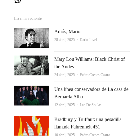
Lo más reciente
Adiós, Mario
Autor
28 abril, 2025
Darío Jovel
Mary Lou Williams: Black Christ of
the Andes
Autor
24 abril, 2025
Pedro Crenes Castro
Una línea conservadora de La casa de
Bernarda Alba
Autor
12 abril, 2025
Leo De Soulas
Bradbury y Truffaut: una pesadilla
llamada Fahrenheit 451
Autor
10 abril, 2025
Pedro Crenes Castro