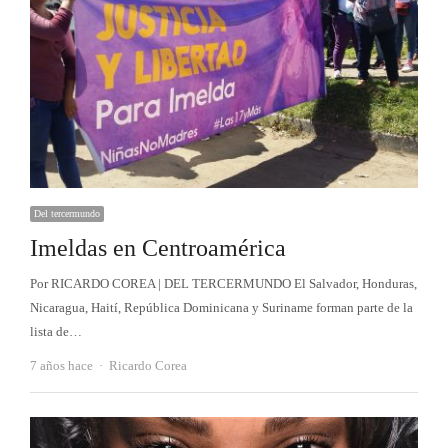
Del tercermundo
Imeldas en Centroamérica
Por RICARDO COREA | DEL TERCERMUNDO El Salvador, Honduras,
Nicaragua, Haití, República Dominicana y Suriname forman parte de la
lista de…
Autor
7 años hace
Ricardo Corea