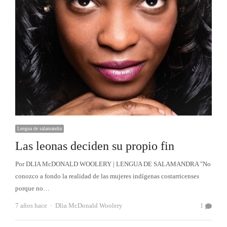
Lengua de salamandra
Las leonas deciden su propio fin
Por DLIA McDONALD WOOLERY | LENGUA DE SALAMANDRA "No
conozco a fondo la realidad de las mujeres indígenas costarricenses
porque no…
Autor
7 años hace
Dlia McDonald Woolery
1