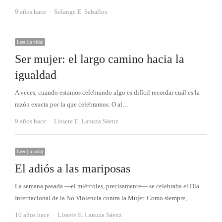
Autor
9 años hace
Solange E. Saballos
Leer (la vida)
Ser mujer: el largo camino hacia la
igualdad
A veces, cuando estamos celebrando algo es difícil recordar cuál es la
razón exacta por la que celebramos. O al…
Autor
9 años hace
Lissete E. Lanuza Sáenz
Leer (la vida)
El adiós a las mariposas
La semana pasada —el miércoles, precisamente— se celebraba el Día
Internacional de la No Violencia contra la Mujer. Como siempre,…
Autor
10 años hace
Lissete E. Lanuza Sáenz