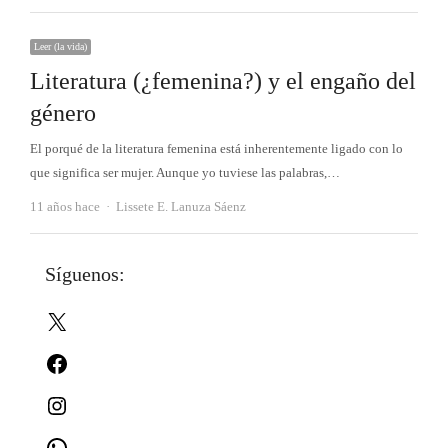
Leer (la vida)
Literatura (¿femenina?) y el engaño del
género
El porqué de la literatura femenina está inherentemente ligado con lo
que significa ser mujer. Aunque yo tuviese las palabras,…
Autor
11 años hace
Lissete E. Lanuza Sáenz
Síguenos:
X
Facebook
Instagram
WhatsApp