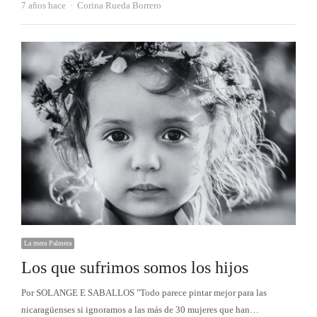
Autor
7 años hace
Corina Rueda Borrero
La mera Palmera
Los que sufrimos somos los hijos
Por SOLANGE E SABALLOS "Todo parece pintar mejor para las
nicaragüenses si ignoramos a las más de 30 mujeres que han…