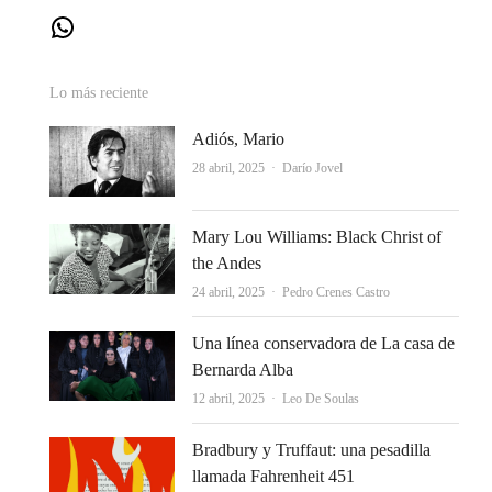
WhatsApp
Lo más reciente
Adiós, Mario
Autor
28 abril, 2025
Darío Jovel
Mary Lou Williams: Black Christ of
the Andes
Autor
24 abril, 2025
Pedro Crenes Castro
Una línea conservadora de La casa de
Bernarda Alba
Autor
12 abril, 2025
Leo De Soulas
Bradbury y Truffaut: una pesadilla
llamada Fahrenheit 451