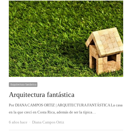
Arquitectura fantástica
Arquitectura fantástica
Por DIANA CAMPOS ORTIZ | ARQUITECTURA FANTÁSTICA La casa
en la que crecí en Costa Rica, además de ser la típica…
Autor
6 años hace
Diana Campos Ortiz