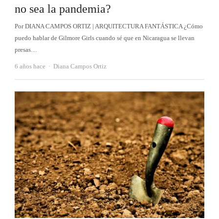
no sea la pandemia?
Por DIANA CAMPOS ORTIZ | ARQUITECTURA FANTÁSTICA ¿Cómo
puedo hablar de Gilmore Girls cuando sé que en Nicaragua se llevan
presas…
Autor
6 años hace
Diana Campos Ortiz