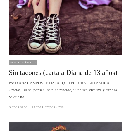
Arquitectura fantástica
Sin tacones (carta a Diana de 13 años)
Por DIANA CAMPOS ORTIZ | ARQUITECTURA FANTÁSTICA
Gracias, Diana, por ser una niña rebelde, auténtica, creativa y curiosa.
Sé que no…
Autor
6 años hace
Diana Campos Ortiz