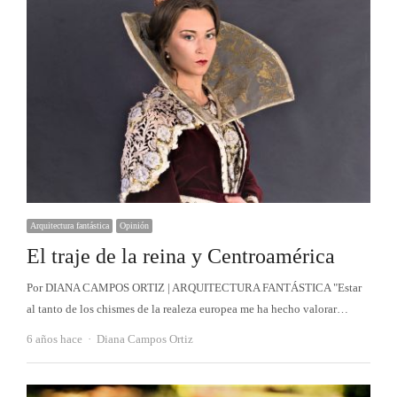
Arquitectura fantástica
Opinión
El traje de la reina y Centroamérica
Por DIANA CAMPOS ORTIZ | ARQUITECTURA FANTÁSTICA "Estar
al tanto de los chismes de la realeza europea me ha hecho valorar…
Autor
6 años hace
Diana Campos Ortiz