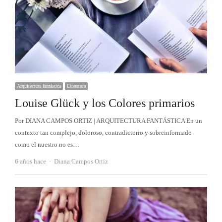
Arquitectura fantástica
Literatura
Louise Glück y los Colores primarios
Por DIANA CAMPOS ORTIZ | ARQUITECTURA FANTÁSTICA En un
contexto tan complejo, doloroso, contradictorio y sobreinformado
como el nuestro no es…
Autor
6 años hace
Diana Campos Ortiz