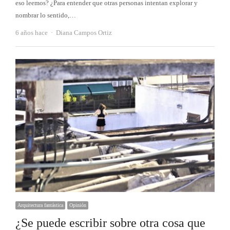
eso leemos? ¿Para entender que otras personas intentan explorar y
nombrar lo sentido,…
Autor
6 años hace
Diana Campos Ortiz
Arquitectura fantástica
Opinión
¿Se puede escribir sobre otra cosa que