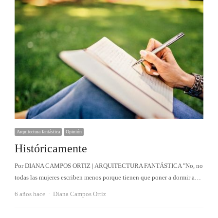
Arquitectura fantástica
Opinión
Históricamente
Por DIANA CAMPOS ORTIZ | ARQUITECTURA FANTÁSTICA "No, no
todas las mujeres escriben menos porque tienen que poner a dormir a…
Autor
6 años hace
Diana Campos Ortiz