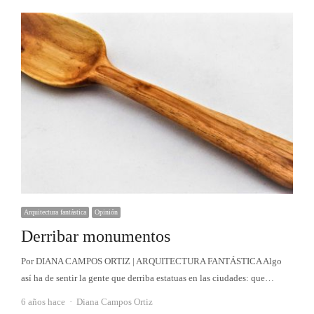
Arquitectura fantástica
Opinión
Derribar monumentos
Por DIANA CAMPOS ORTIZ | ARQUITECTURA FANTÁSTICA Algo
así ha de sentir la gente que derriba estatuas en las ciudades: que…
Autor
6 años hace
Diana Campos Ortiz