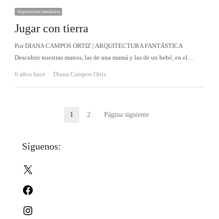
Arquitectura fantástica
Jugar con tierra
Por DIANA CAMPOS ORTIZ | ARQUITECTURA FANTÁSTICA
Descubrir nuestras manos, las de una mamá y las de un bebé, en el…
Autor
6 años hace
Diana Campos Ortiz
Paginación
1
2
Página siguiente
Página
Página
de
Síguenos:
entradas
X
Facebook
Instagram