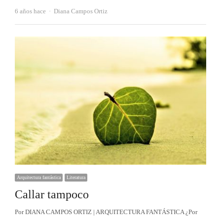
Autor
6 años hace
Diana Campos Ortiz
Arquitectura fantástica
Literatura
Callar tampoco
Por DIANA CAMPOS ORTIZ | ARQUITECTURA FANTÁSTICA ¿Por