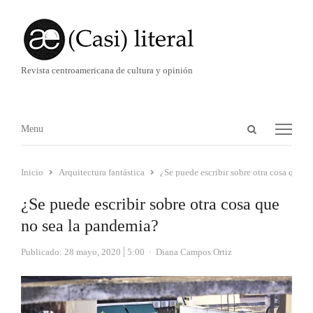
Revista centroamericana de cultura y opinión
Abrir
Menú
Menu
panel
de
Inicio
Arquitectura fantástica
¿Se puede escribir sobre otra cosa que n
búsqueda
¿Se puede escribir sobre otra cosa que
no sea la pandemia?
Autor
Publicado:
28 mayo, 2020
5:00
Diana Campos Ortiz