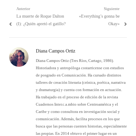
Navegación
Anterior
Siguiente
Post
Próximo
La muerte de Roque Dalton
«Everything’s gonna be
de
anterior:
post:
(I): ¿Quién apretó el gatillo?
Okay»
entradas
Diana Campos Ortiz
Diana Campos Ortiz (Tres Ríos, Cartago, 1986).
Historiadora y antropóloga costarricense con estudios
de posgrado en Comunicación. Ha cursado distintos
talleres de creación literaria (crónica, poética, narrativa
y dramaturgia) y cuenta con formación en actuación.
Ha trabajado en el proceso de edición de la revista
Cuadernos Inter.c.a.mbio sobre Centroamérica y el
Caribe y como consultora en investigación social y
comunicación. Además, facilita procesos en los que
busca que las personas cuenten historias, especialmente
las propias. En 2014 obtuvo el primer lugar en un