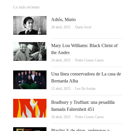
Lo más reciente
Adiós, Mario
Autor
28 abril, 2025
Darío Jovel
Mary Lou Williams: Black Christ of
the Andes
Autor
24 abril, 2025
Pedro Crenes Castro
Una línea conservadora de La casa de
Bernarda Alba
Autor
12 abril, 2025
Leo De Soulas
Bradbury y Truffaut: una pesadilla
llamada Fahrenheit 451
Autor
10 abril, 2025
Pedro Crenes Castro
Playlist 3: de algas, anémonas y