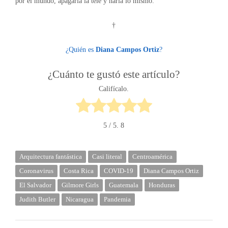
por el mundo, apagaría la tele y haría lo mismo.
†
¿Quién es
Diana Campos Ortiz
?
¿Cuánto te gustó este artículo?
Califícalo.
5
/ 5.
8
Arquitectura fantástica
Casi literal
Centroamérica
Coronavirus
Costa Rica
COVID-19
Diana Campos Ortiz
El Salvador
Gilmore Girls
Guatemala
Honduras
Judith Butler
Nicaragua
Pandemia