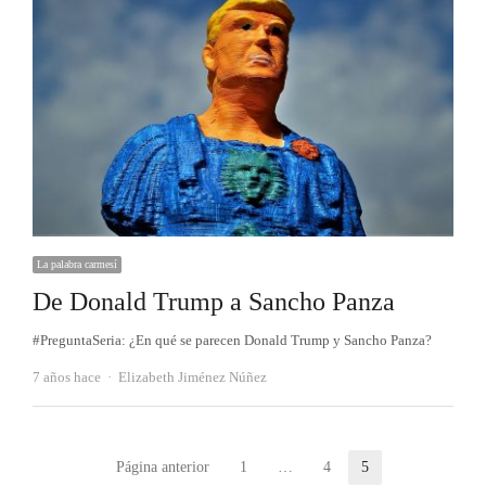
La palabra carmesí
De Donald Trump a Sancho Panza
#PreguntaSeria: ¿En qué se parecen Donald Trump y Sancho Panza?
Autor
7 años hace
Elizabeth Jiménez Núñez
Paginación
Página anterior
1
…
4
5
Página
Página
Página