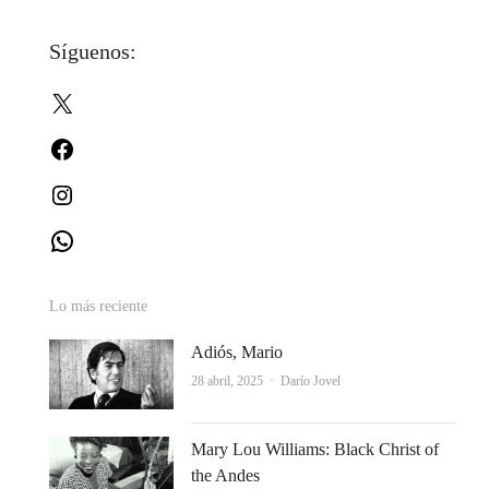
de
Síguenos:
entradas
X
Facebook
Instagram
WhatsApp
Lo más reciente
Adiós, Mario
Autor
28 abril, 2025
Darío Jovel
Mary Lou Williams: Black Christ of
the Andes