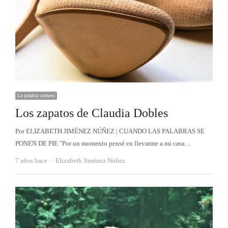
La palabra carmesí
Los zapatos de Claudia Dobles
Por ELIZABETH JIMÉNEZ NÚÑEZ | CUANDO LAS PALABRAS SE
PONEN DE PIE "Por un momento pensé en llevarme a mi casa…
Autor
7 años hace
Elizabeth Jiménez Núñez