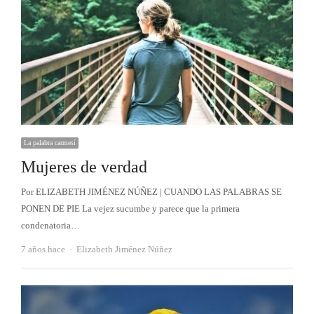
La palabra carmesí
Mujeres de verdad
Por ELIZABETH JIMÉNEZ NÚÑEZ | CUANDO LAS PALABRAS SE
PONEN DE PIE La vejez sucumbe y parece que la primera
condenatoria…
Autor
7 años hace
Elizabeth Jiménez Núñez