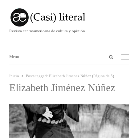
Revista centroamericana de cultura y opinión
Abrir
Menú
Menu
panel
de
Inicio
Posts tagged:
Elizabeth Jiménez Núñez (Página de 5)
búsqueda
Elizabeth Jiménez Núñez