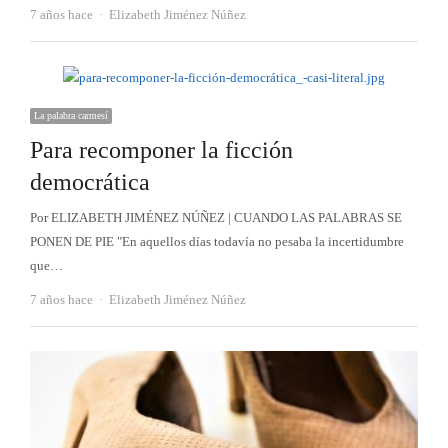
Autor
7 años hace
Elizabeth Jiménez Núñez
La palabra carmesí
Para recomponer la ficción
democrática
Por ELIZABETH JIMÉNEZ NÚÑEZ | CUANDO LAS PALABRAS SE
PONEN DE PIE "En aquellos días todavía no pesaba la incertidumbre
que…
Autor
7 años hace
Elizabeth Jiménez Núñez