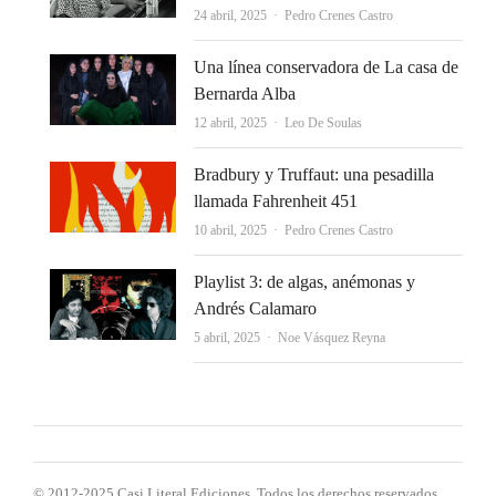
Autor
24 abril, 2025
Pedro Crenes Castro
Una línea conservadora de La casa de
Bernarda Alba
Autor
12 abril, 2025
Leo De Soulas
Bradbury y Truffaut: una pesadilla
llamada Fahrenheit 451
Autor
10 abril, 2025
Pedro Crenes Castro
Playlist 3: de algas, anémonas y
Andrés Calamaro
Autor
5 abril, 2025
Noe Vásquez Reyna
© 2012-2025 Casi Literal Ediciones. Todos los derechos reservados.