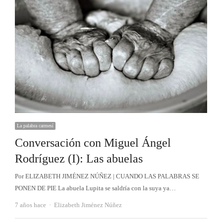
La palabra carmesí
Conversación con Miguel Ángel
Rodríguez (I): Las abuelas
Por ELIZABETH JIMÉNEZ NÚÑEZ | CUANDO LAS PALABRAS SE
PONEN DE PIE La abuela Lupita se saldría con la suya ya…
Autor
7 años hace
Elizabeth Jiménez Núñez