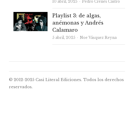
Autor
10 abril, 2025
Pedro Crenes Castro
Playlist 3: de algas,
anémonas y Andrés
Calamaro
Autor
5 abril, 2025
Noe Vásquez Reyna
© 2012-2025 Casi Literal Ediciones. Todos los derechos
reservados.