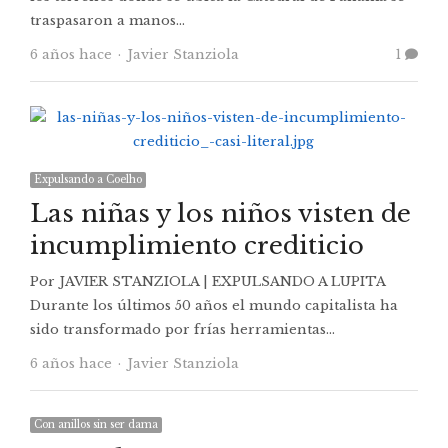
traspasaron a manos…
Autor
6 años hace
Javier Stanziola
1
Expulsando a Coelho
Las niñas y los niños visten de
incumplimiento crediticio
Por JAVIER STANZIOLA | EXPULSANDO A LUPITA
Durante los últimos 50 años el mundo capitalista ha
sido transformado por frías herramientas…
Autor
6 años hace
Javier Stanziola
Con anillos sin ser dama