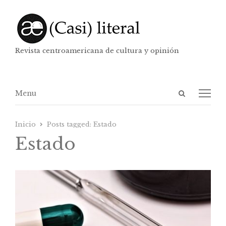
Revista centroamericana de cultura y opinión
Abrir
Menú
Menu
panel
de
Inicio
Posts tagged:
Estado
búsqueda
Estado