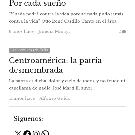
Por cada sueño
“Y nada podrá contra la vida porque nada pudo jamás
contra la vida”. Otto René Castillo Tanto en el área…
Autor
9 años hace
Jimena Minaya
2
La tuberculosis de Kafka
Centroamérica: la patria
desmembrada
La patria es dicha, dolor y cielo de todos, y no feudo ni
capellanía de nadie. José Martí El amor…
Autor
11 años hace
Alfonso Guido
Síguenos:
X
Facebook
Instagram
WhatsApp