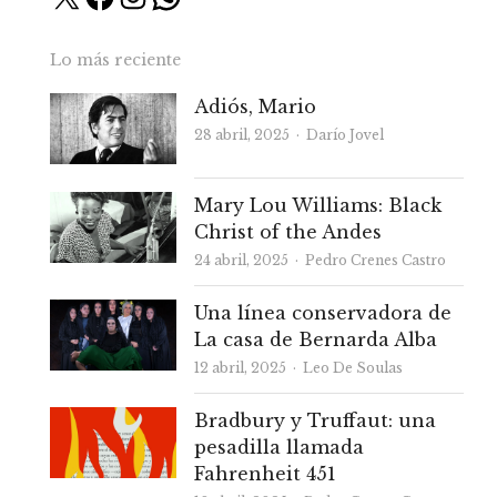
Lo más reciente
Adiós, Mario
Autor
28 abril, 2025
Darío Jovel
Mary Lou Williams: Black
Christ of the Andes
Autor
24 abril, 2025
Pedro Crenes Castro
Una línea conservadora de
La casa de Bernarda Alba
Autor
12 abril, 2025
Leo De Soulas
Bradbury y Truffaut: una
pesadilla llamada
Fahrenheit 451