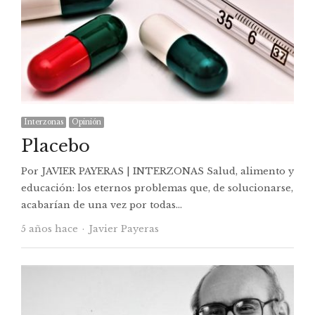
Interzonas
Opinión
Placebo
Por JAVIER PAYERAS | INTERZONAS Salud, alimento y
educación: los eternos problemas que, de solucionarse,
acabarían de una vez por todas…
Autor
5 años hace
Javier Payeras