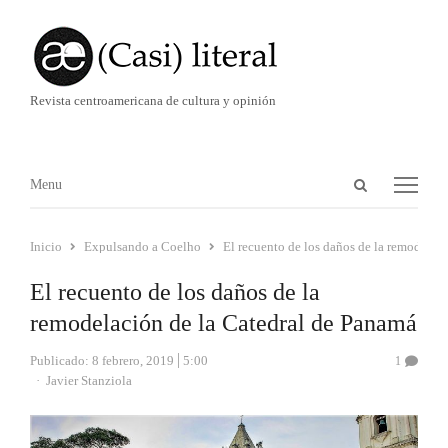
Revista centroamericana de cultura y opinión
Abrir
Menú
Menu
panel
de
Inicio
Expulsando a Coelho
El recuento de los daños de la remodelac
búsqueda
El recuento de los daños de la
remodelación de la Catedral de Panamá
Publicado:
8 febrero, 2019
5:00
1
Autor
Javier Stanziola