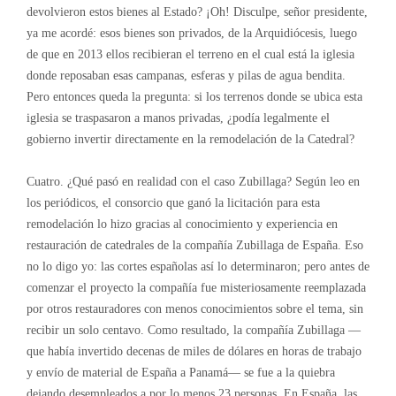
devolvieron estos bienes al Estado? ¡Oh! Disculpe, señor presidente,
ya me acordé: esos bienes son privados, de la Arquidiócesis, luego
de que en 2013 ellos recibieran el terreno en el cual está la iglesia
donde reposaban esas campanas, esferas y pilas de agua bendita.
Pero entonces queda la pregunta: si los terrenos donde se ubica esta
iglesia se traspasaron a manos privadas, ¿podía legalmente el
gobierno invertir directamente en la remodelación de la Catedral?
Cuatro. ¿Qué pasó en realidad con el caso Zubillaga? Según leo en
los periódicos, el consorcio que ganó la licitación para esta
remodelación lo hizo gracias al conocimiento y experiencia en
restauración de catedrales de la compañía Zubillaga de España. Eso
no lo digo yo: las cortes españolas así lo determinaron; pero antes de
comenzar el proyecto la compañía fue misteriosamente reemplazada
por otros restauradores con menos conocimientos sobre el tema, sin
recibir un solo centavo. Como resultado, la compañía Zubillaga —
que había invertido decenas de miles de dólares en horas de trabajo
y envío de material de España a Panamá— se fue a la quiebra
dejando desempleados a por lo menos 23 personas. En España, las