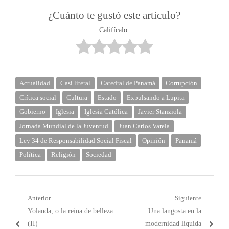
¿Cuánto te gustó este artículo?
Califícalo.
Actualidad
Casi literal
Catedral de Panamá
Corrupción
Crítica social
Cultura
Estado
Expulsando a Lupita
Gobierno
Iglesia
Iglesia Católica
Javier Stanziola
Jornada Mundial de la Juventud
Juan Carlos Varela
Ley 34 de Responsabilidad Social Fiscal
Opinión
Panamá
Política
Religión
Sociedad
Navegación
Anterior
Siguiente
Post
Próximo
Yolanda, o la reina de belleza
Una langosta en la
de
anterior:
post:
(II)
modernidad líquida