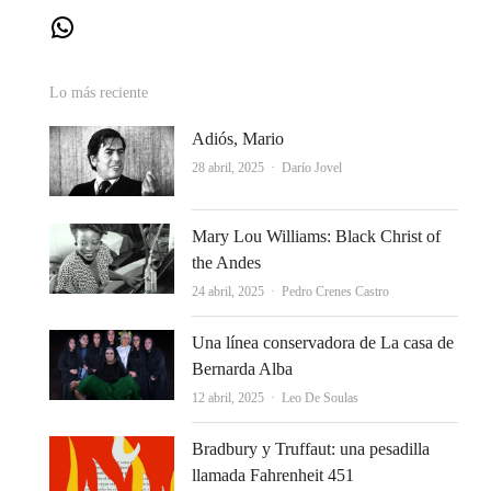
WhatsApp
Lo más reciente
Adiós, Mario
Autor
28 abril, 2025
Darío Jovel
Mary Lou Williams: Black Christ of
the Andes
Autor
24 abril, 2025
Pedro Crenes Castro
Una línea conservadora de La casa de
Bernarda Alba
Autor
12 abril, 2025
Leo De Soulas
Bradbury y Truffaut: una pesadilla
llamada Fahrenheit 451