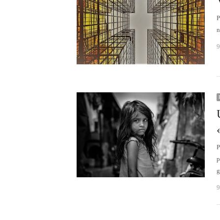
P
n
9
P
p
g
9