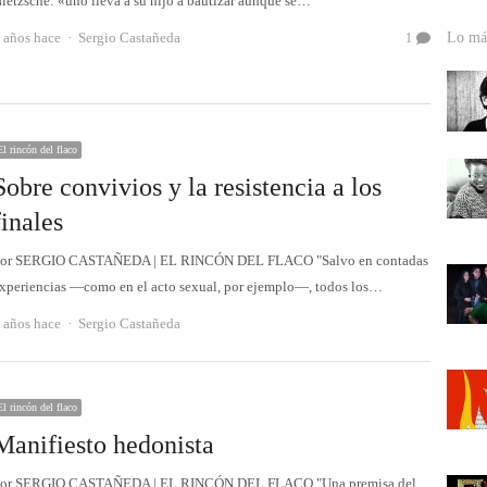
ietzsche: «uno lleva a su hijo a bautizar aunque se…
Autor
 años hace
Sergio Castañeda
Lo más
1
El rincón del flaco
Sobre convivios y la resistencia a los
finales
or SERGIO CASTAÑEDA | EL RINCÓN DEL FLACO "Salvo en contadas
xperiencias ―como en el acto sexual, por ejemplo―, todos los…
Autor
 años hace
Sergio Castañeda
El rincón del flaco
Manifiesto hedonista
or SERGIO CASTAÑEDA | EL RINCÓN DEL FLACO "Una premisa del