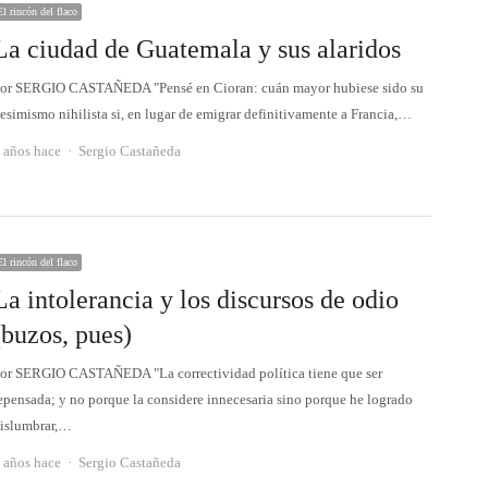
El rincón del flaco
La ciudad de Guatemala y sus alaridos
or SERGIO CASTAÑEDA "Pensé en Cioran: cuán mayor hubiese sido su
esimismo nihilista si, en lugar de emigrar definitivamente a Francia,…
Autor
 años hace
Sergio Castañeda
El rincón del flaco
La intolerancia y los discursos de odio
(buzos, pues)
or SERGIO CASTAÑEDA "La correctividad política tiene que ser
epensada; y no porque la considere innecesaria sino porque he logrado
islumbrar,…
Autor
 años hace
Sergio Castañeda