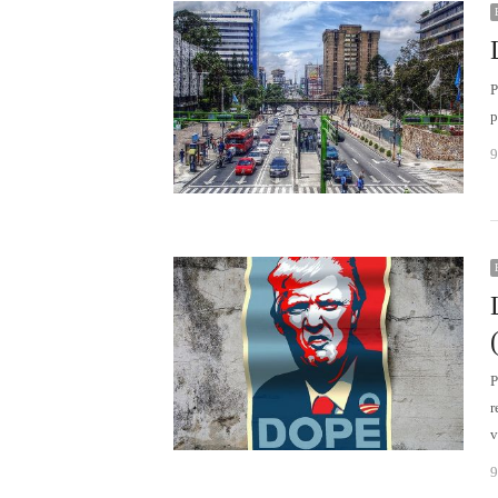
P
p
9
P
r
v
9