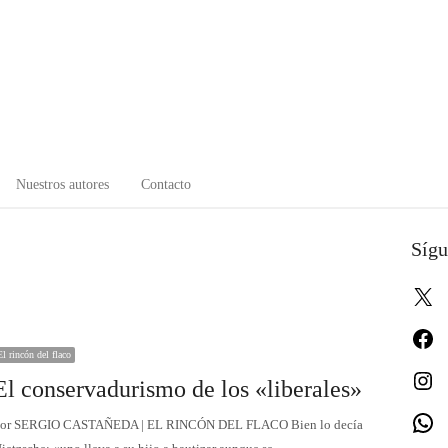
Nuestros autores
Contacto
Sígu
X
Fa
El rincón del flaco
In
El conservadurismo de los «liberales»
W
or SERGIO CASTAÑEDA | EL RINCÓN DEL FLACO Bien lo decía