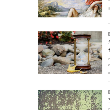
N
8
P
e
8
P