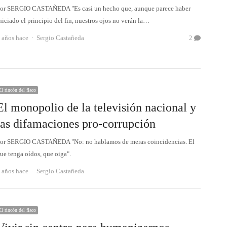
or SERGIO CASTAÑEDA "Es casi un hecho que, aunque parece haber
niciado el principio del fin, nuestros ojos no verán la…
Autor
 años hace
Sergio Castañeda
2
El rincón del flaco
El monopolio de la televisión nacional y
las difamaciones pro-corrupción
or SERGIO CASTAÑEDA "No: no hablamos de meras coincidencias. El
ue tenga oídos, que oiga".
Autor
 años hace
Sergio Castañeda
El rincón del flaco