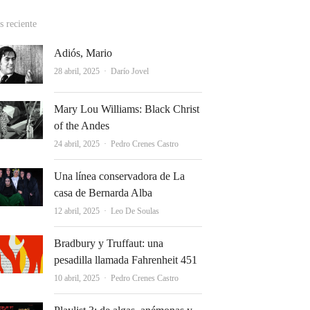
 reciente
Adiós, Mario
Autor
28 abril, 2025
Darío Jovel
Mary Lou Williams: Black Christ
of the Andes
Autor
24 abril, 2025
Pedro Crenes Castro
Una línea conservadora de La
casa de Bernarda Alba
Autor
12 abril, 2025
Leo De Soulas
Bradbury y Truffaut: una
pesadilla llamada Fahrenheit 451
Autor
10 abril, 2025
Pedro Crenes Castro