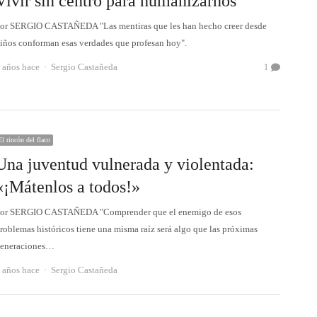
Vivir sin centro para humanizarnos
or SERGIO CASTAÑEDA "Las mentiras que les han hecho creer desde
iños conforman esas verdades que profesan hoy".
Autor
 años hace
Sergio Castañeda
1
El rincón del flaco
Una juventud vulnerada y violentada:
«¡Mátenlos a todos!»
or SERGIO CASTAÑEDA "Comprender que el enemigo de esos
roblemas históricos tiene una misma raíz será algo que las próximas
eneraciones…
Autor
 años hace
Sergio Castañeda