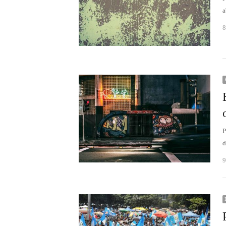
a
8
P
d
9