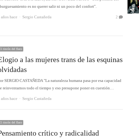
burguesamiento es no querer salir ni un poco del confort".
Autor
 años hace
Sergio Castañeda
2
El rincón del flaco
Elogio a las mujeres trans de las esquinas
olvidadas
or SERGIO CASTAÑEDA "La naturaleza humana pasa por esa capacidad
e reinventarnos todo el tiempo y eso presupone poner en cuestión…
Autor
 años hace
Sergio Castañeda
El rincón del flaco
Pensamiento crítico y radicalidad