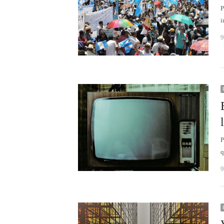
P
i
9
P
q
9