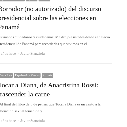
Borrador (no autorizado) del discurso
presidencial sobre las elecciones en
Panamá
stimados ciudadanos y ciudadanas: Me dirijo a ustedes desde el palacio
residencial de Panamá para recordarles que vivimos en el…
Autor
 años hace
Javier Stanziola
Costa Rica
Expulsando a Coelho
+ 1 más
Tocar a Diana, de Anacristina Rossi:
trascender la carne
Al final del libro dejo de pensar que Tocar a Diana es un canto a la
iberación sexual femenina y…
Autor
 años hace
Javier Stanziola