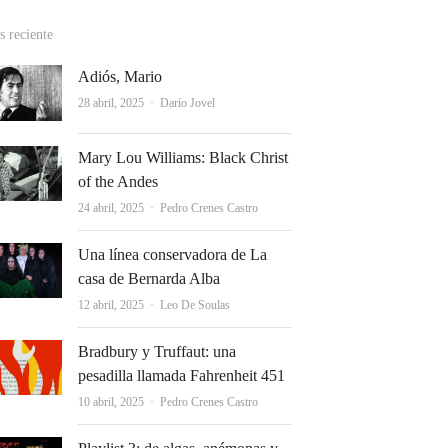
 reciente
Adiós, Mario
Autor
28 abril, 2025
Darío Jovel
Mary Lou Williams: Black Christ
of the Andes
Autor
24 abril, 2025
Pedro Crenes Castro
Una línea conservadora de La
casa de Bernarda Alba
Autor
12 abril, 2025
Leo De Soulas
Bradbury y Truffaut: una
pesadilla llamada Fahrenheit 451
Autor
10 abril, 2025
Pedro Crenes Castro