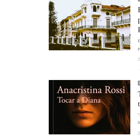
E
p
2
"
l
2