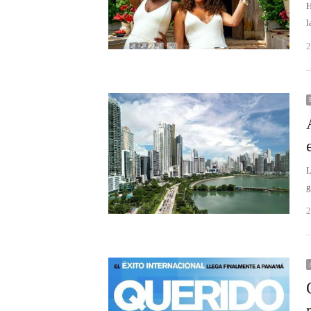
H
l
2
L
g
2