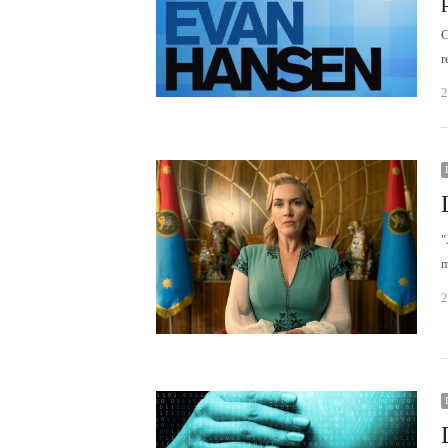
C
r
2
"
m
2