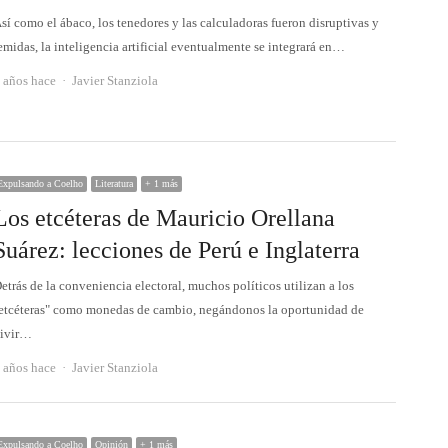
sí como el ábaco, los tenedores y las calculadoras fueron disruptivas y
emidas, la inteligencia artificial eventualmente se integrará en…
Autor
 años hace
Javier Stanziola
Expulsando a Coelho
Literatura
+ 1 más
Los etcéteras de Mauricio Orellana
Suárez: lecciones de Perú e Inglaterra
etrás de la conveniencia electoral, muchos políticos utilizan a los
etcéteras" como monedas de cambio, negándonos la oportunidad de
ivir…
Autor
 años hace
Javier Stanziola
Expulsando a Coelho
Opinión
+ 1 más