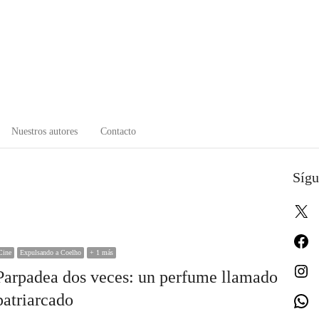
Nuestros autores
Contacto
Sígu
X
Fa
Cine
Expulsando a Coelho
+ 1 más
In
Parpadea dos veces: un perfume llamado
patriarcado
W