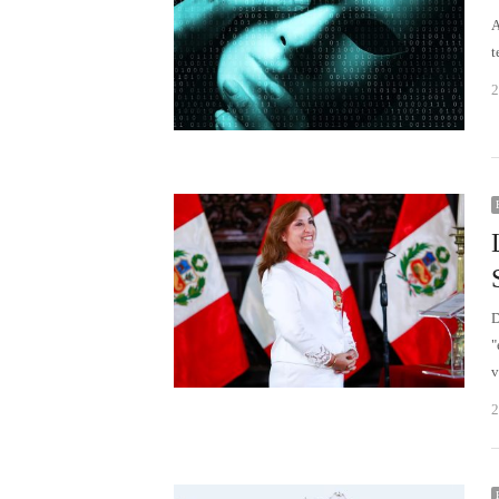
A
t
2
D
"
v
2