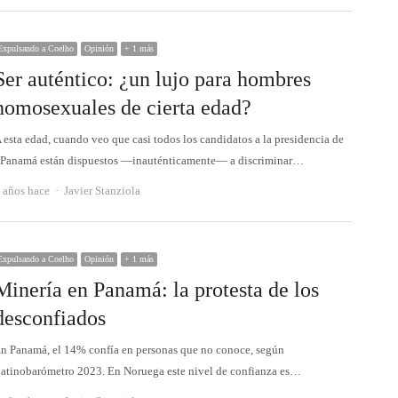
Expulsando a Coelho
Opinión
+ 1 más
Ser auténtico: ¿un lujo para hombres
homosexuales de cierta edad?
 esta edad, cuando veo que casi todos los candidatos a la presidencia de
Panamá están dispuestos —inauténticamente— a discriminar…
Autor
 años hace
Javier Stanziola
Expulsando a Coelho
Opinión
+ 1 más
Minería en Panamá: la protesta de los
desconfiados
n Panamá, el 14% confía en personas que no conoce, según
atinobarómetro 2023. En Noruega este nivel de confianza es…