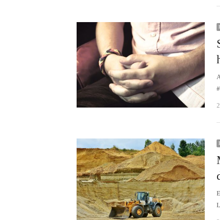
A
#
2
E
L