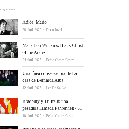
 reciente
Adiós, Mario
Autor
28 abril, 2025
Darío Jovel
Mary Lou Williams: Black Christ
of the Andes
Autor
24 abril, 2025
Pedro Crenes Castro
Una línea conservadora de La
casa de Bernarda Alba
Autor
12 abril, 2025
Leo De Soulas
Bradbury y Truffaut: una
pesadilla llamada Fahrenheit 451
Autor
10 abril, 2025
Pedro Crenes Castro