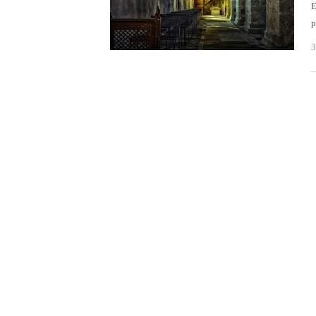
E
p
3