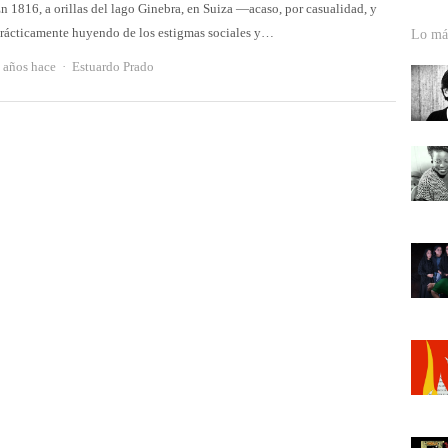
n 1816, a orillas del lago Ginebra, en Suiza —acaso, por casualidad, y
rácticamente huyendo de los estigmas sociales y…
Lo más
Autor
 años hace
Estuardo Prado