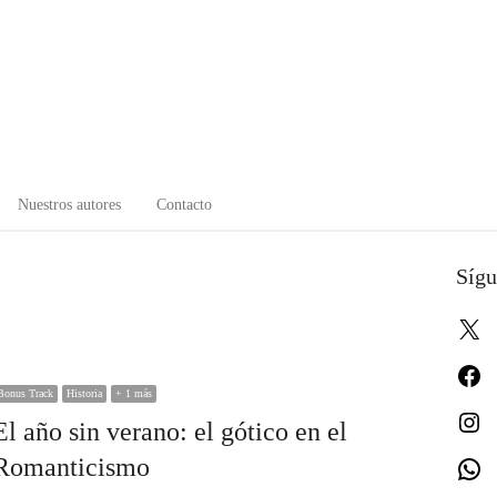
Nuestros autores
Contacto
Sígu
X
Fa
Bonus Track
Historia
+ 1 más
In
El año sin verano: el gótico en el
Romanticismo
W