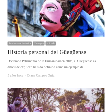
Arquitectura fantástica
Nicaragua
+ 1 más
Historia personal del Güegüense
Declarado Patrimonio de la Humanidad en 2005, el Güegüense es
difícil de explicar: ha sido definido como un ejemplo de…
Autor
5 años hace
Diana Campos Ortiz