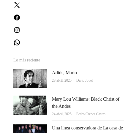
X
Facebook
Instagram
WhatsApp
Lo más reciente
Adiós, Mario
Autor
28 abril, 2025
Darío Jovel
Mary Lou Williams: Black Christ of
the Andes
Autor
24 abril, 2025
Pedro Crenes Castro
Una línea conservadora de La casa de