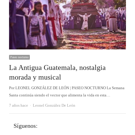
Paseo nocturno
La Antigua Guatemala, nostalgia
morada y musical
Por LEONEL GONZÁLEZ DE LEÓN | PASEO NOCTURNO La Semana
Santa continúa siendo el vector que alimenta la vida en esta…
Autor
7 años hace
Leonel González De León
Síguenos: