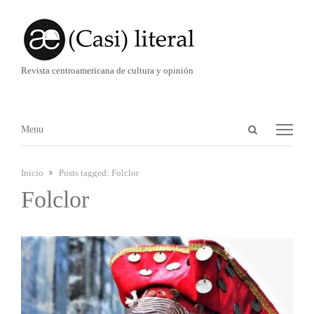
Revista centroamericana de cultura y opinión
Abrir
Menú
Menu
panel
de
Inicio
Posts tagged:
Folclor
búsqueda
Folclor