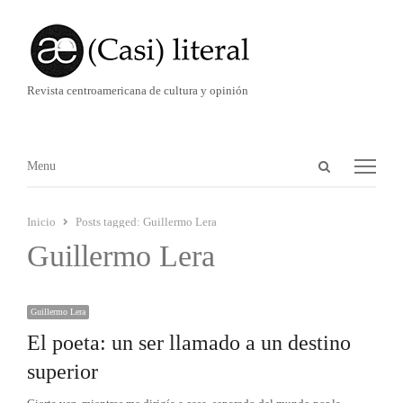
Revista centroamericana de cultura y opinión
Abrir
Menú
Menu
panel
de
Inicio
Posts tagged:
Guillermo Lera
búsqueda
Guillermo Lera
Guillermo Lera
El poeta: un ser llamado a un destino
superior