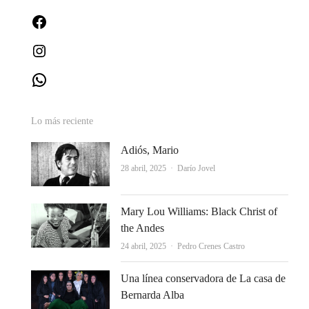
Facebook
Instagram
WhatsApp
Lo más reciente
Adiós, Mario
Autor
28 abril, 2025
Darío Jovel
Mary Lou Williams: Black Christ of
the Andes
Autor
24 abril, 2025
Pedro Crenes Castro
Una línea conservadora de La casa de
Bernarda Alba