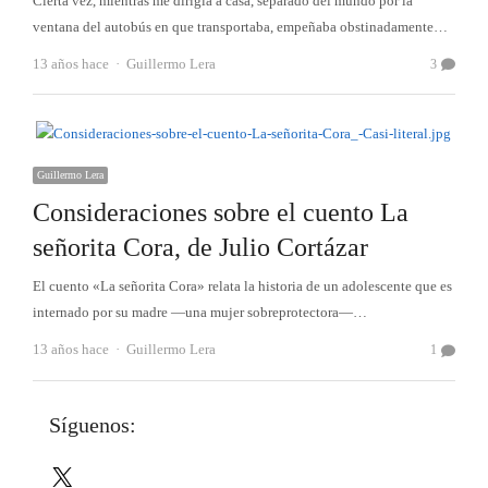
Cierta vez, mientras me dirigía a casa, separado del mundo por la
ventana del autobús en que transportaba, empeñaba obstinadamente…
Autor
13 años hace
Guillermo Lera
3
Guillermo Lera
Consideraciones sobre el cuento La
señorita Cora, de Julio Cortázar
El cuento «La señorita Cora» relata la historia de un adolescente que es
internado por su madre —una mujer sobreprotectora—…
Autor
13 años hace
Guillermo Lera
1
Síguenos:
X