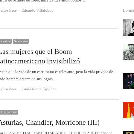
n 19 de octubre de 1899, hace ya 121 años. Somos…
Autor
 años hace
Eduardo Villalobos
Lo más
Literatura
Sílaba viva
Las mujeres que el Boom
latinoamericano invisibilizó
icen que la vida de un escritor no es relevante, pero la vida privada de
odo hombre determina sus logros…
Autor
 años hace
Linda María Ordóñez
El pulpo zurdo
Asturias, Chandler, Morricone (III)
or FRANCISCO ALEJANDRO MÉNDEZ | EL PULPO ZURDO "Saqué