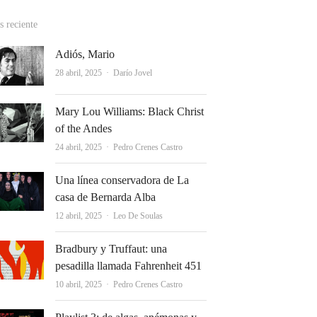
 reciente
Adiós, Mario
Autor
28 abril, 2025
Darío Jovel
Mary Lou Williams: Black Christ
of the Andes
Autor
24 abril, 2025
Pedro Crenes Castro
Una línea conservadora de La
casa de Bernarda Alba
Autor
12 abril, 2025
Leo De Soulas
Bradbury y Truffaut: una
pesadilla llamada Fahrenheit 451
Autor
10 abril, 2025
Pedro Crenes Castro