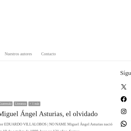
Nuestros autores
Contacto
Sígu
X
Fa
Guatemala
Literatura
+ 1 más
In
Miguel Ángel Asturias, el olvidado
W
or EDUARDO VILLALOBOS | NO NAME Miguel Ángel Asturias nació