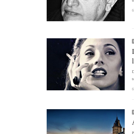
u
6
D
t
6
P