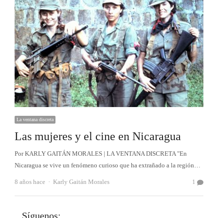
La ventana discreta
Las mujeres y el cine en Nicaragua
Por KARLY GAITÁN MORALES | LA VENTANA DISCRETA "En
Nicaragua se vive un fenómeno curioso que ha extrañado a la región…
Autor
8 años hace
Karly Gaitán Morales
1
Síguenos: