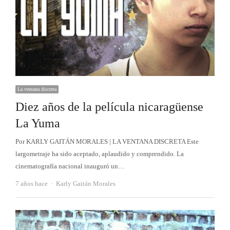
La ventana discreta
Diez años de la película nicaragüense
La Yuma
Por KARLY GAITÁN MORALES | LA VENTANA DISCRETA Este
largometraje ha sido aceptado, aplaudido y comprendido. La
cinematografía nacional inauguró un…
Autor
7 años hace
Karly Gaitán Morales