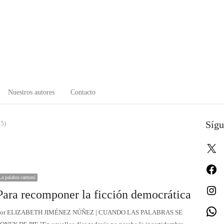
Nuestros autores
Contacto
Sígu
 5)
X
Fa
La palabra carmesí
In
Para recomponer la ficción democrática
W
or ELIZABETH JIMÉNEZ NÚÑEZ | CUANDO LAS PALABRAS SE