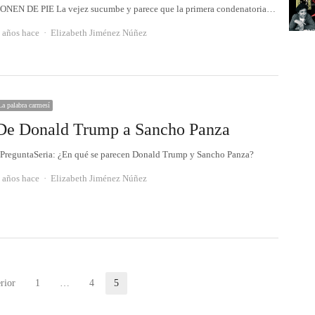
ONEN DE PIE La vejez sucumbe y parece que la primera condenatoria…
Autor
 años hace
Elizabeth Jiménez Núñez
La palabra carmesí
De Donald Trump a Sancho Panza
PreguntaSeria: ¿En qué se parecen Donald Trump y Sancho Panza?
Autor
 años hace
Elizabeth Jiménez Núñez
rior
1
…
4
5
Página
Página
Página