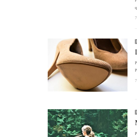
P
7
P
P
7
P