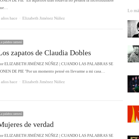
ONEN DE PIE "En aquellos días todavía no pesaba la incertidumbre
que…
Lo más
Autor
 años hace
Elizabeth Jiménez Núñez
La palabra carmesí
Los zapatos de Claudia Dobles
or ELIZABETH JIMÉNEZ NÚÑEZ | CUANDO LAS PALABRAS SE
ONEN DE PIE "Por un momento pensé en llevarme a mi casa…
Autor
 años hace
Elizabeth Jiménez Núñez
La palabra carmesí
Mujeres de verdad
or ELIZABETH JIMÉNEZ NÚÑEZ | CUANDO LAS PALABRAS SE