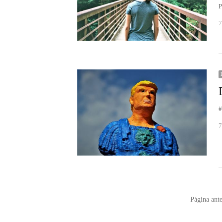
P
7
#
7
Paginación
Página ante
de