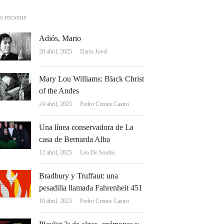
 reciente
Adiós, Mario
Autor
28 abril, 2025
Darío Jovel
Mary Lou Williams: Black Christ
of the Andes
Autor
24 abril, 2025
Pedro Crenes Castro
Una línea conservadora de La
casa de Bernarda Alba
Autor
12 abril, 2025
Leo De Soulas
Bradbury y Truffaut: una
pesadilla llamada Fahrenheit 451
Autor
10 abril, 2025
Pedro Crenes Castro