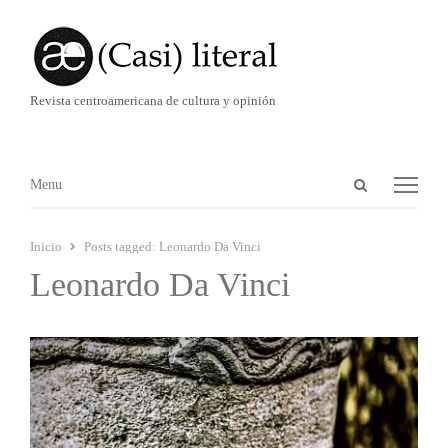
Revista centroamericana de cultura y opinión
Abrir
Menú
Menu
panel
de
Inicio
Posts tagged:
Leonardo Da Vinci
búsqueda
Leonardo Da Vinci