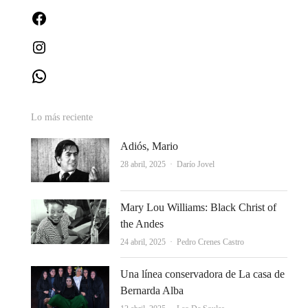
Facebook
Instagram
WhatsApp
Lo más reciente
Adiós, Mario
Autor
28 abril, 2025
Darío Jovel
Mary Lou Williams: Black Christ of
the Andes
Autor
24 abril, 2025
Pedro Crenes Castro
Una línea conservadora de La casa de
Bernarda Alba